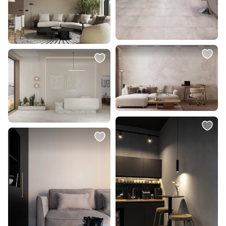
В корзину
В корзину
3 500 ₽
3 500 ₽
Светильник LED на шинопровод
Светильник LED на шинопровод
Wertmark WTH.O11.606.40.07
Wertmark WTH.O11.606.30.07
В корзину
В корзину