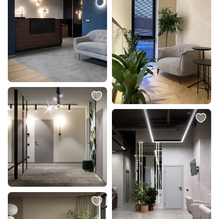
3 498 ₽
334 097 ₽
Трековый магнитный
Диван The IDEA Case BD-
светильник Feron MGN304 41952
2373253
В корзину
В корзину
5 180 ₽
5 180 ₽
Светильник LED на шинопровод
Светильник LED на шинопровод
Wertmark WTL.O16.606.30.05
Wertmark WTL.O16.606.40.05