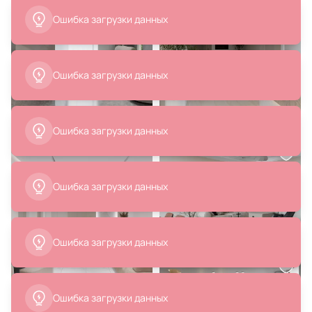
Ошибка загрузки данных
Ошибка загрузки данных
990 ₽
4 253 ₽
Трековый магнитный
Трековый светильник NovoTech
светильник P01 6W 4200K
SMAL LED 9W 855Лм 3000К
Elektrostandard Slim Magnetic
359268 SHINO
85014/01
В корзину
В корзину
2 160 ₽
1 700 ₽
Светильник светодиодный
Подушка декоративная BOXY
трековый для шинопровода
ОГОГО Обстановочка бежевый