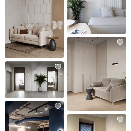
2 220 ₽
1 889 ₽
Светильник светодиодный
Светильник светодиодный
однофазный Feron AL106 32447
однофазный Feron AL106 32445
В корзину
В корзину
1 130 ₽
2 310 ₽
Светильник потолочный Arte
Трековый светильник Maytoni
Lamp Imai A2364PL-1BK
Focus track 220-240V 50W IP20
TR025-1-GU10-B
В корзину
В корзину