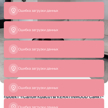
Ошибка загрузки данных
Ошибка загрузки данных
Ошибка загрузки данных
Ошибка загрузки данных
Все
Столы и консоли
Текстиль для дома
Треков
Товары на фото
+ 24
24 позиции
Ошибка загрузки данных
проект «Салон Красоты KERATINMOOD Санкт-
Петербург 71,9 м2, Салон красоты»
Ошибка загрузки данных