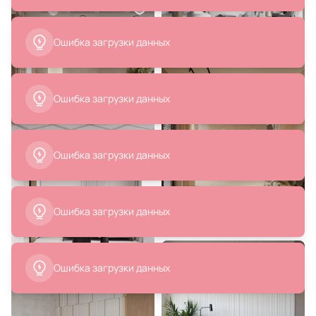
Magnetic Ambrella Track System
BD-1907455
GL3814
В корзину
В корзину
376 990 ₽
6 990 ₽
Диван трехместный La Forma (ex
Чехол на подушку La Forma (ex
Julia Grup) Anielle BD-2094948
Julia Grup) Augustina BD-1901690
В корзину
В корзину