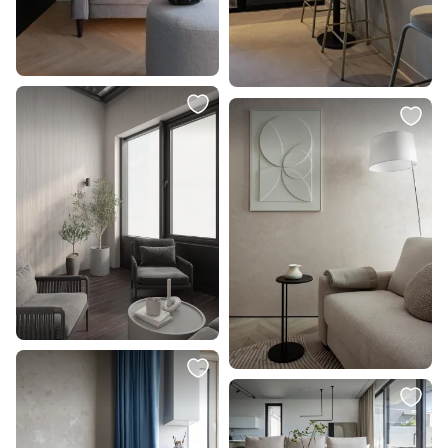
238 170 ₽
529 ₽
191 100 ₽
Диван DIMENSION MdeHouse BD-
Трековый светильник
2302002
однофазный Feron 32474
В корзину
В корзину
6 613 ₽
1 890 ₽
Ваза декоративная AMBALABE
Ваза Tkano BD-2858410
Eglo 421229
В корзину
В корзину