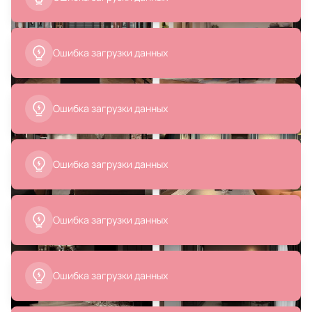
Шкаф JORDIE Roomers Furniture
Набор из 2-х репродукций
BD-2988235
картин в раме Этюд акварелью
поверх карандаша №2, 1750г.
В корзину
В корзину
Ошибка загрузки данных
Ошибка загрузки данных
Ошибка загрузки данных
99 200 ₽
12 600 ₽
79 360 ₽
8 568 ₽
Диван MAK-interior Karo v2 BD-
Набор картин 2 шт. Glasar BD-
2137989
2105349
Ошибка загрузки данных
В корзину
В корзину
Ошибка загрузки данных