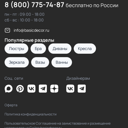
8 (800) 775-74-87
бесплатно по России
пн - пт : 09:00 - 18:00
сб - вс : 10:00 - 18:00
info@basicdecor.ru
Популярные разделы
Люстры
Бра
Диваны
Кресла
Зеркала
Вазы
Ванны
Соц. сети
Дизайнерам
Оферта
Политика конфиденциальности
Пользовательское Соглашение на заимствование и размещение
материалов на Сайте basicdecor.ru