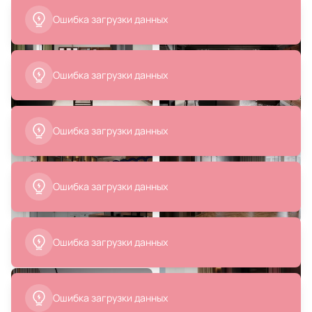
Ошибка загрузки данных
79 580 ₽
922 600 ₽
Шкаф-витрина To4rooms BD-
Диван Roomers Furniture BD-
Ошибка загрузки данных
2558473
2988229
В корзину
В корзину
Ошибка загрузки данных
Ошибка загрузки данных
99 200 ₽
25 610 ₽
79 360 ₽
17 415 ₽
Ошибка загрузки данных
Кожаный диван Karo BD-190483
Банкетки, набор 2 предмета
60х36х44; 48х30х34см BD-
2861219
В корзину
В корзину
Ошибка загрузки данных