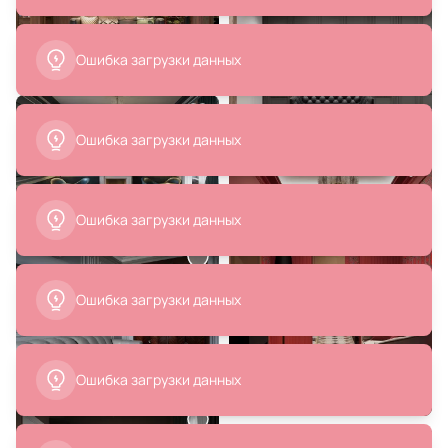
Ошибка загрузки данных
39 995 ₽
79 991 ₽
19 998 ₽
39 996 ₽
Ошибка загрузки данных
Набор из 2-х репродукций
Набор из 4-х репродукций
картин в раме Птицы из цветков
картин в раме Понте Саларио,
Момоёгуса, 1909г.
недалеко от Рима, 1812г.
В корзину
В корзину
Ошибка загрузки данных
Ошибка загрузки данных
Ошибка загрузки данных
9 016 ₽
Картина "Бюст Вольтера
(гризайль)" Сергей Чертов