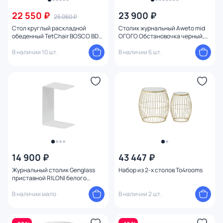
22 550 ₽
23 900 ₽
25 060 ₽
Стол круглый раскладной
Столик журнальный Aweto mid
обеденный TetChair BOSCO BD-
ОГОГО Обстановочка черный,
1731676
белый BD-3126495
В наличии 10 шт.
В наличии 6 шт.
14 900 ₽
43 447 ₽
Журнальный столик Genglass
Набор из 2-х столов To4rooms
приставной RILONI белого
цвета, 60 х 40 см BD-2847691
В наличии мало
В наличии 2 шт.