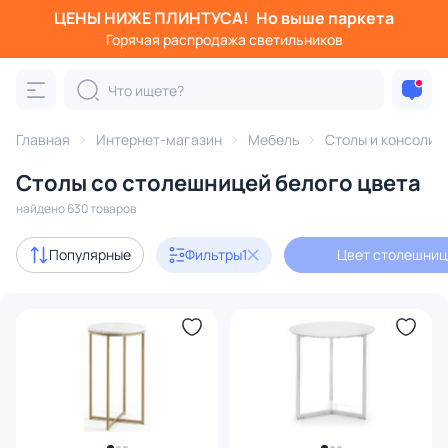
ЦЕНЫ НИЖЕ ПЛИНТУСА!
Но выше паркета
Фильтры
Горячая распродажа светильников
Цвет столешницы: белый
Категория:
Столы и консоли
Главная
Интернет-магазин
Мебель
Столы и консоли
Столы со столешницей белого цвета
журнальные
кухонные
компьютерные
письменны
найдено 630 товаров
Акции
30
Популярные
Фильтры
1
Цвет столешниц
с 3D-моделями
9
В наличии
406
Доставка
Цена