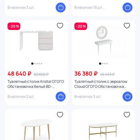
стеллаж Board BD-1958851
1200x500 BD-1746968
В наличии 3 шт.
В наличии 16 шт.
- 20 %
- 20 %
48 640 ₽
36 380 ₽
60 800 ₽
45 433 ₽
Туалетный столик Kristal ОГОГО
Туалетный столик с зеркалом
Обстановочка белый BD-
Cloud ОГОГО Обстановочка
1754359
белый BD-1754228
В наличии 2 шт.
В наличии 3 шт.