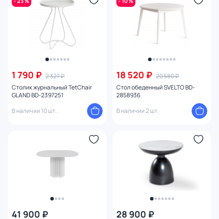
- 23 %
- 10 %
1 790 ₽
18 520 ₽
2 327 ₽
20 580 ₽
Столик журнальный TetChair
Стол обеденный SVELTO BD-
GLAND BD-2397251
2858936
В наличии 10 шт.
В наличии 2 шт.
41 900 ₽
28 900 ₽