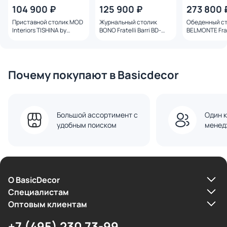
104 900 ₽
125 900 ₽
273 800 
Приставной столик MOD
Журнальный столик
Обеденный с
Interiors TISHINA by
BONO Fratelli Barri BD-
BELMONTE Frate
Sergey Tregubov BD-
3270806
BD-3270753 ш
3270890
240х120 см
Почему покупают в Basicdecor
Большой ассортимент с
Один к
удобным поиском
менед
О BasicDecor
Cпециалистам
Оптовым клиентам
+7 (495) 230 73-99