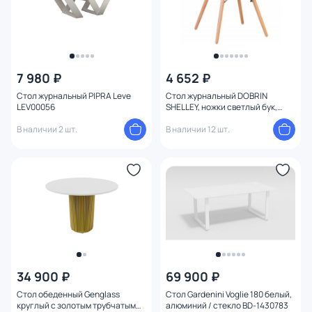
7 980 ₽
4 652 ₽
Стол журнальный PIPRA Leve
Стол журнальный DOBRIN
LEV00056
SHELLEY, ножки светлый бук,
цвет белый 53-TD-LMZL SHELLEY
В наличии 2 шт.
BD-1021422
В наличии 12 шт.
34 900 ₽
69 900 ₽
Стол обеденный Genglass
Стол Gardenini Voglie 180 белый,
круглый с золотым трубчатым
алюминий / стекло BD-1430783