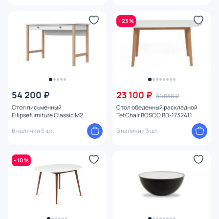
- 23 %
54 200 ₽
23 100 ₽
30 030 ₽
Стол письменный
Стол обеденный раскладной
Ellipsefurniture Classic М2
TetChair BOSCO BD-1732411
(белый) CLMBSS01010103
В наличии 5 шт.
В наличии 3 шт.
- 10 %