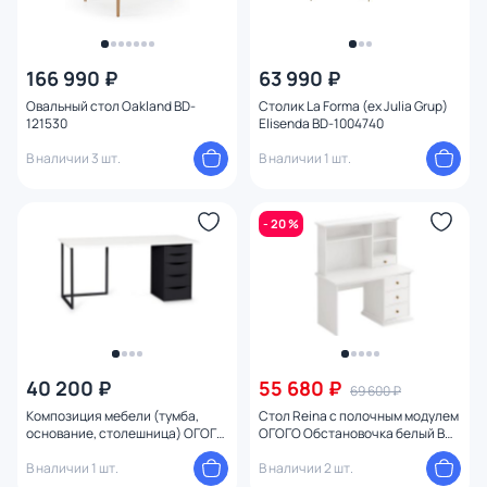
166 990 ₽
63 990 ₽
Овальный стол Oakland BD-
Столик La Forma (ex Julia Grup)
121530
Elisenda BD-1004740
В наличии 3 шт.
В наличии 1 шт.
- 20 %
40 200 ₽
55 680 ₽
69 600 ₽
Композиция мебели (тумба,
Стол Reina с полочным модулем
основание, столешница) ОГОГО
ОГОГО Обстановочка белый BD-
Обстановочка Board 1800х700
1746651
BD-1743965
В наличии 1 шт.
В наличии 2 шт.