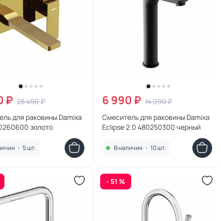
0 ₽
6 990 ₽
28 490 ₽
14 090 ₽
ель для раковины Damixa
Смеситель для раковины Damixa
30260600 золото
Eclipse 2.0 480250300 черный
личии
•
5 шт.
В наличии
•
10 шт.
- 51 %