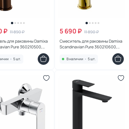
0 ₽
5 690 ₽
11 890 ₽
11 890 ₽
ель для раковины Damixa
Смеситель для раковины Damixa
avian Pure 360210500,
Scandinavian Pure 360210600,
 золото
золото
личии
•
5 шт.
В наличии
•
5 шт.