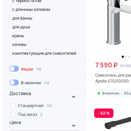
с термостатом
с длинным изливом
для ванны
для душа
краны
изливы
комплектующие для смесителей
7 590 ₽
10 19
Акции
115
Cмеситель для ра
Apollo 470210000
В наличии
112
Доставка
В наличии
•
20 ш
Стандартная
112
- 62 %
Под заказ
2
Цена