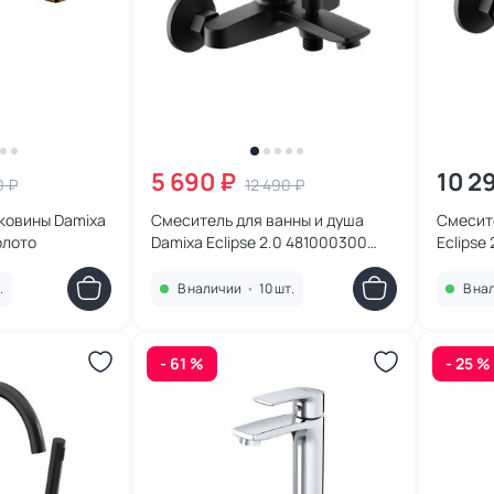
5 690 ₽
10 2
0 ₽
12 490 ₽
ковины Damixa
Смеситель для ванны и душа
Смесит
олото
Damixa Eclipse 2.0 481000300
Eclipse
черный
.
В наличии
•
10 шт.
В на
- 61 %
- 25 %