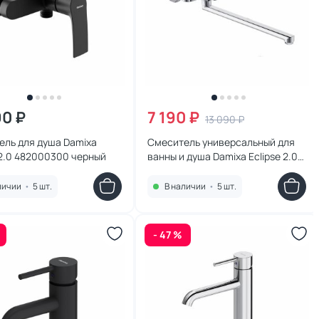
90 ₽
7 190 ₽
13 090 ₽
ель для душа Damixa
Смеситель универсальный для
 2.0 482000300 черный
ванны и душа Damixa Eclipse 2.0
489000000 хром
личии
•
5 шт.
В наличии
•
5 шт.
- 47 %