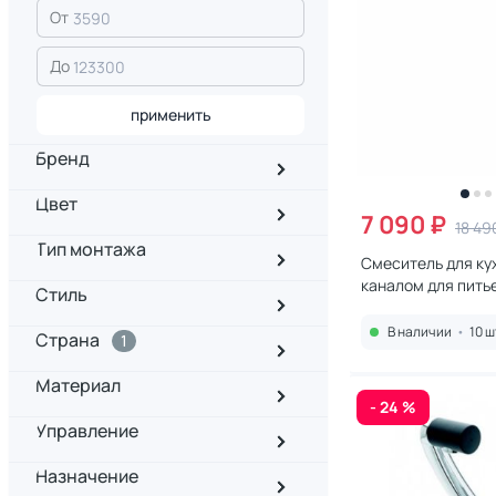
От
До
применить
Бренд
Цвет
7 090 ₽
18 49
Тип монтажа
Смеситель для ку
каналом для пить
Стиль
Damixa Merkur 71
матовый
В наличии
•
10 ш
Страна
1
Материал
- 24 %
Управление
Назначение