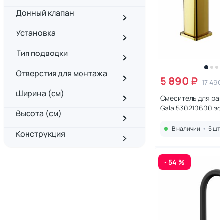
Донный клапан
Установка
Тип подводки
Отверстия для монтажа
5 890 ₽
17 49
Ширина (см)
Смеситель для ра
Gala 530210600 з
Высота (см)
В наличии
•
5 шт
Конструкция
- 54 %