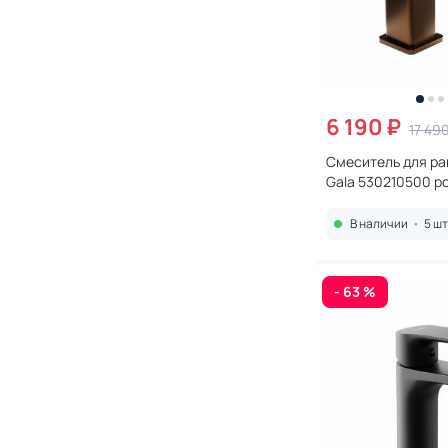
6 190 ₽
17 49
Смеситель для ра
Gala 530210500 р
В наличии
•
5 шт
- 63 %