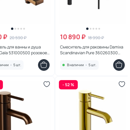
0 ₽
10 890 ₽
20 590 ₽
18 990 ₽
ль для ванны и душа
Смеситель для раковины Damixa
Gala 531000500 розовое
Scandinavian Pure 360260300
черный
личии
•
5 шт.
В наличии
•
5 шт.
- 52 %