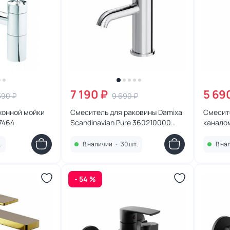
7 190 ₽
5 69
590 ₽
9 690 ₽
хонной мойки
Смеситель для раковины Damixa
Смесите
7464
Scandinavian Pure 360210000
каналом
хром
Damixa 
.
В наличии
•
30 шт.
В на
- 54 %