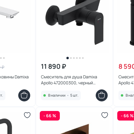
11 890 ₽
8 59
0 ₽
ковины Damixa
Смеситель для душа Damixa
Cмесит
Apollo 472000300, черный
Apollo 
матовый
матовы
т.
В наличии
•
5 шт.
В на
- 66 %
- 66 %