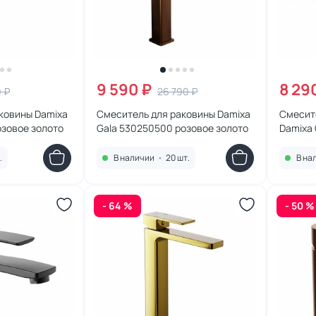
9 590 ₽
8 29
0 ₽
26 790 ₽
ковины Damixa
Смеситель для раковины Damixa
Смесите
озовое золото
Gala 530250500 розовое золото
Damixa 
золото
.
В наличии
•
20 шт.
В на
- 64 %
- 50 %