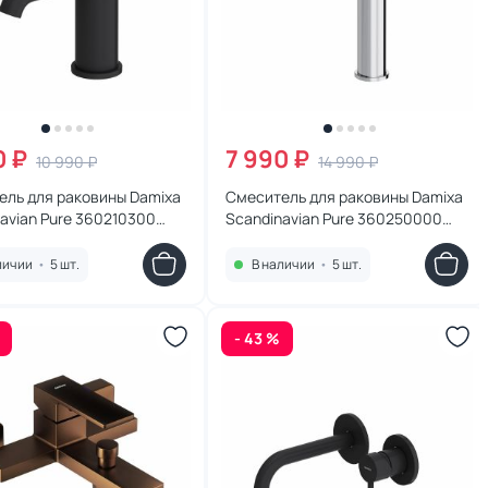
0 ₽
7 990 ₽
10 990 ₽
14 990 ₽
ель для раковины Damixa
Смеситель для раковины Damixa
avian Pure 360210300
Scandinavian Pure 360250000
хром
личии
•
5 шт.
В наличии
•
5 шт.
- 43 %