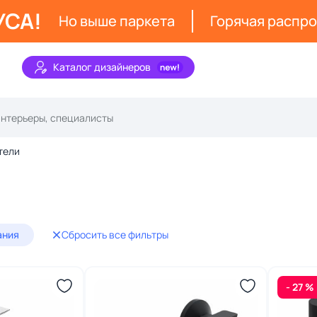
УСА!
Но выше паркета
Горячая распр
Каталог дизайнеров
тели
ания
Сбросить все фильтры
- 27 %