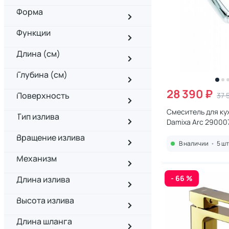
Форма
Функции
Длина (см)
Глубина (см)
28 390 ₽
Поверхность
37 
Смеситель для ку
Тип излива
Damixa Arc 29000
Вращение излива
В наличии
•
5 шт
Механизм
- 66 %
Длина излива
Высота излива
Длина шланга