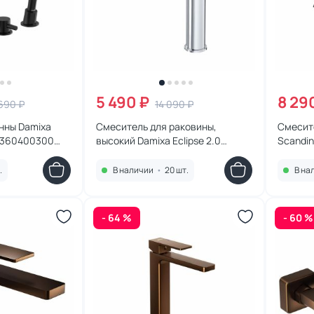
5 490 ₽
8 29
690 ₽
14 090 ₽
нны Damixa
Смеситель для раковины,
Смесит
e 360400300
высокий Damixa Eclipse 2.0
Scandin
480250000
черный
.
В наличии
•
20 шт.
В на
- 64 %
- 60 %