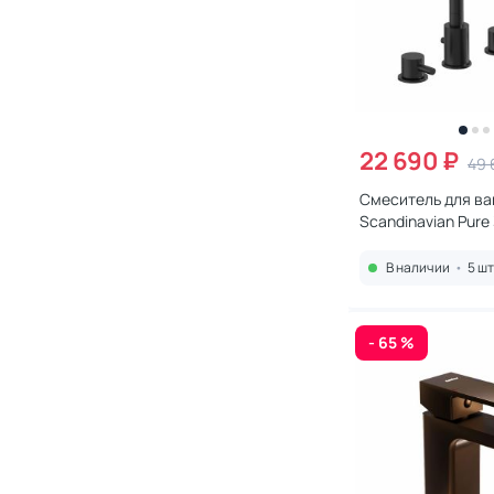
22 690 ₽
49 
Смеситель для ва
Scandinavian Pur
черный
В наличии
•
5 шт
- 65 %