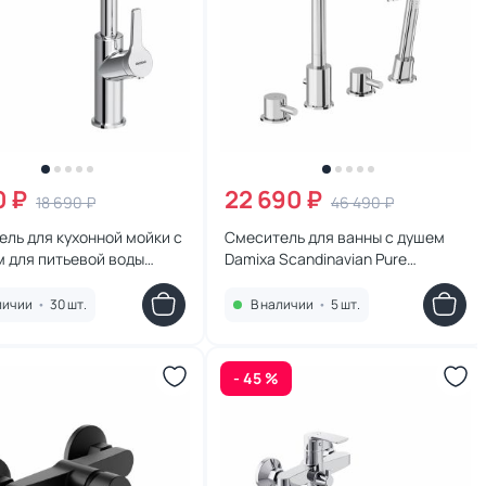
0 ₽
22 690 ₽
18 690 ₽
46 490 ₽
ль для кухонной мойки с
Смеситель для ванны с душем
 для питьевой воды
Damixa Scandinavian Pure
Merkur 710771000 хром
360400000
личии
•
30 шт.
В наличии
•
5 шт.
- 45 %