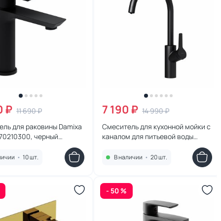
0 ₽
7 190 ₽
11 690 ₽
14 990 ₽
ель для раковины Damixa
Смеситель для кухонной мойки с
470210300, черный
каналом для питьевой воды
й
Damixa Eclipse 310721300 черный
личии
•
10 шт.
В наличии
•
20 шт.
- 50 %