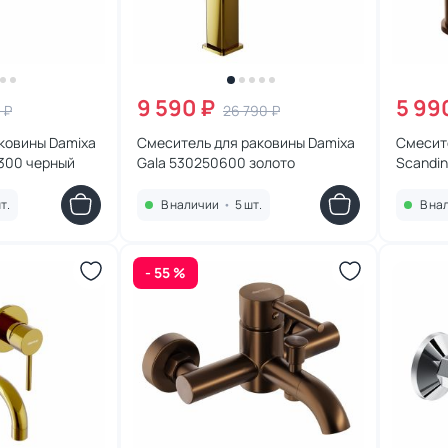
9 590 ₽
5 99
 ₽
26 790 ₽
ковины Damixa
Смеситель для раковины Damixa
Смесит
0300 черный
Gala 530250600 золото
Scandin
розовое
т.
В наличии
•
5 шт.
В на
- 55 %