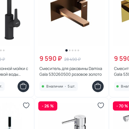
9 590 ₽
9 59
0 ₽
28 490 ₽
хонной мойки с
Смеситель для раковины Damixa
Смесит
евой воды
Gala 530260500 розовое золото
Gala 5
0771300 черный
т.
В наличии
•
5 шт.
В на
- 26 %
- 70 %