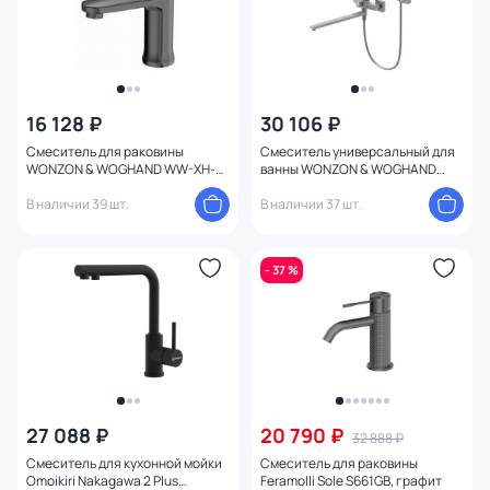
16 128 ₽
30 106 ₽
Смеситель для раковины
Смеситель универсальный для
WONZON & WOGHAND WW-XH-
ванны WONZON & WOGHAND
011-BGG Темный графит
WW-639906-BGM Темный
В наличии 39 шт.
графит
В наличии 37 шт.
- 37 %
27 088 ₽
20 790 ₽
32 888 ₽
Смеситель для кухонной мойки
Смеситель для раковины
Omoikiri Nakagawa 2 Plus
Feramolli Sole S661GB, графит