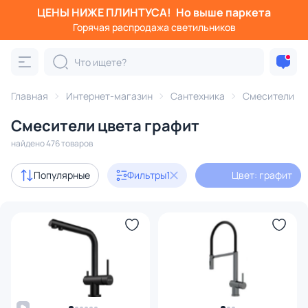
ЦЕНЫ НИЖЕ ПЛИНТУСА!
Но выше паркета
Фильтры
Горячая распродажа светильников
Цвет: графит
Категория:
Смесители
Главная
Интернет-магазин
Сантехника
Смесители
Смесители цвета графит
для кухонной мойки
для раковины
с термостатом
найдено 476 товаров
Акции
132
Популярные
Фильтры
1
Цвет: графит
В наличии
363
Цена
От
До