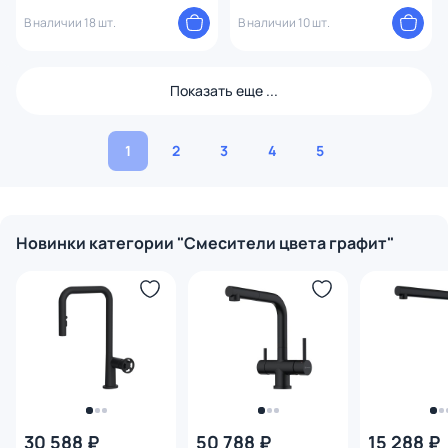
подключением фильтра
графит
WONZON & WOGHAND WW-
В наличии 18 шт.
В наличии 10 шт.
88458013-BGM Темный графит
Показать еще ...
1
2
3
4
5
Новинки категории "Смесители цвета графит"
30 588 ₽
50 788 ₽
15 288 ₽