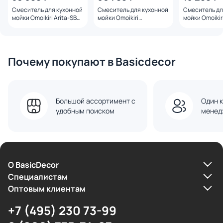
Смеситель для кухонной
Смеситель для кухонной
Смеситель дл
мойки Omoikiri Arita-SB
мойки Omoikiri
мойки Omoiki
4994355 графит
Takamatsu-S 4994358
4994363 граф
графит
Почему покупают в Basicdecor
Большой ассортимент с
Один к
удобным поиском
менед
О BasicDecor
Cпециалистам
Оптовым клиентам
+7 (495) 230 73-99