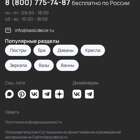
8 (800) 775-74-87
бесплатно по России
пн - пт : 09:00 - 18:00
сб - вс : 10:00 - 18:00
info@basicdecor.ru
Популярные разделы
Люстры
Бра
Диваны
Кресла
Зеркала
Вазы
Ванны
Соц. сети
Дизайнерам
Оферта
Политика конфиденциальности
Пользовательское Соглашение на заимствование и размещение
материалов на Сайте basicdecor.ru