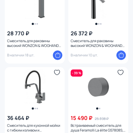
28 770 ₽
26 372 ₽
Смеситель для раковины
Смеситель для раковины
высокий WONZON & WOGHAND
высокий WONZON & WOGHAND
WW-88239011-BGM Темный
WW-H1011-BGG Темный графит
графит
В наличии 18 шт.
В наличии 10 шт.
- 39 %
36 464 ₽
15 490 ₽
25 398 ₽
Смеситель для кухонной мойки
Встраиваемый смеситель для
с гибким изливом и
душа Feramolli La élite GS7808S,