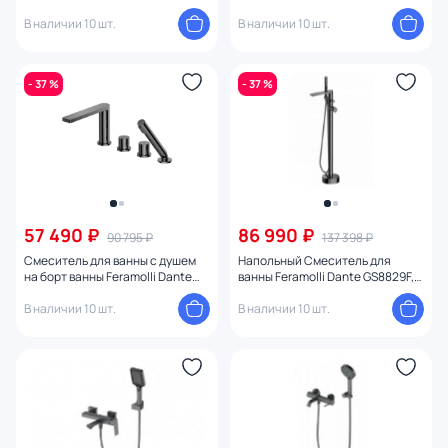
4994343 графит
В наличии 10 шт.
В наличии 10 шт.
- 37 %
- 37 %
57 490 ₽
86 990 ₽
90 795 ₽
137 398 ₽
Смеситель для ванны с душем
Напольный Смеситель для
на борт ванны Feramolli Dante
ванны Feramolli Dante GS8829F,
GS8826F, графит
графит
В наличии 10 шт.
В наличии 10 шт.