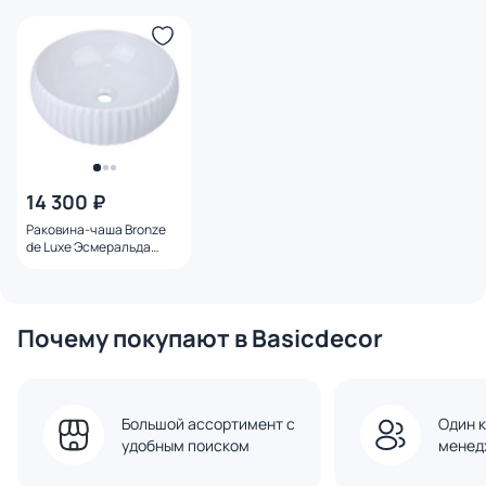
14 300 ₽
Раковина-чаша Bronze
de Luxe Эсмеральда
1382W белая
Почему покупают в Basicdecor
Большой ассортимент с
Один к
удобным поиском
менед