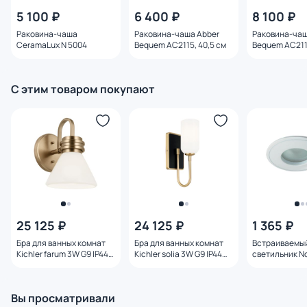
5 100 ₽
6 400 ₽
8 100 ₽
Раковина-чаша
Раковина-чаша Abber
Раковина-чаш
CeramaLux N 5004
Bequem AC2115, 40,5 см
Bequem AC2114
С этим товаром покупают
25 125 ₽
24 125 ₽
1 365 ₽
Бра для ванных комнат
Бра для ванных комнат
Встраиваемы
Kichler farum 3W G9 IP44
Kichler solia 3W G9 IP44
светильник N
KL-FARUM1-CPZ
KL-SOLIA-1W-CPZB
AQUA IP65 GU
369305 SPOT
Вы просматривали