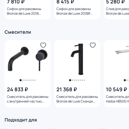
7 810 ₽
8 415 ₽
5 280 ₽
Сифон для раковины
Сифон для раковины
Cлив для рак
Bronze de Luxe 201B
Bronze de Luxe 201BR
Bronze de Lux
матовый черный
бронза
Дракон, бронз
перелива
Смесители
24 833 ₽
21 368 ₽
10 549 ₽
Смеситель для раковины
Смеситель для раковины
Смеситель дл
с внутренней частью,
Bronze de Luxe Сканди
Haiba HB505 
Bronze de Luxe Сканди
1452B черный матовый
14511B черный матовый
Подходит для