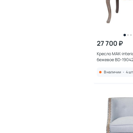
27 700 ₽
Кресло MAK-interi
бежевое BD-1904
В наличии
•
4 шт