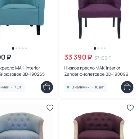
00 ₽
33 390 ₽
37 100 ₽
кресло MAK-interior
Низкое кресло MAK-interior
бирюзовое BD-190265
Zander фиолетовое BD-190099
личии
•
7 шт.
В наличии
•
10 шт.