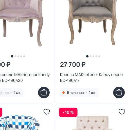
00 ₽
27 700 ₽
кресло MAK-interior Kandy
Кресло MAK-interior Kandy серое
й BD-190420
BD-190417
личии
•
4 шт.
В наличии
•
4 шт.
- 10 %