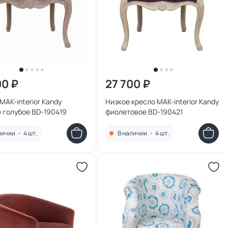
00 ₽
27 700 ₽
MAK-interior Kandy
Низкое кресло MAK-interior Kandy
 голубое BD-190419
фиолетовое BD-190421
личии
•
4 шт.
В наличии
•
4 шт.