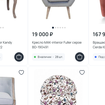
19 000 ₽
167 
or Kandy
Кресло MAK-interior Fuller серое
Вращаю
22
BD-190491
Cerda K
.
В наличии
•
28 шт.
Под 