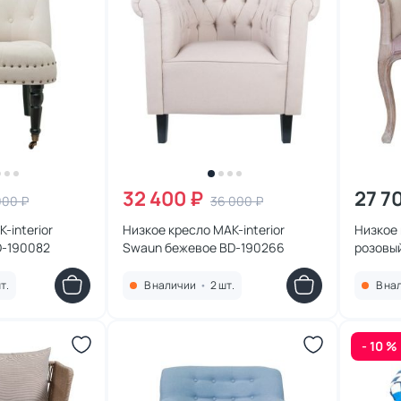
32 400 ₽
27 7
000 ₽
36 000 ₽
-interior
Низкое кресло MAK-interior
Низкое 
D-190082
Swaun бежевое BD-190266
розовы
т.
В наличии
•
2 шт.
В на
- 10 %