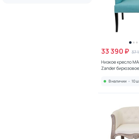
33 390 ₽
37 
Низкое кресло MAK
Zander бирюзово
В наличии
•
10 ш