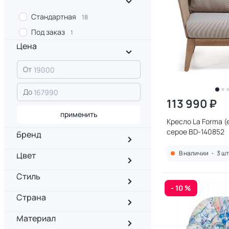
Стандартная
18
Под заказ
1
Цена
От
До
113 990 ₽
применить
Кресло La Forma (e
серое BD-140852
Бренд
В наличии
•
3 шт
Цвет
Стиль
- 10 %
Страна
Материал