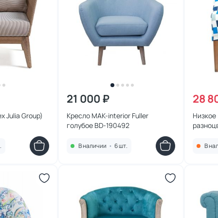
21 000 ₽
28 8
x Julia Group)
Кресло MAK-interior Fuller
Низкое 
голубое BD-190492
разноц
.
В наличии
•
6 шт.
В на