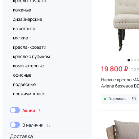
кресло-качалка
кожаные
дизайнерские
из ротанга
мягкие
кресла-кровати
кресло с пуфиком
компьютерные
19 800 ₽
22 
офисные
Низкое кресло MAK
подвесные
Aviana бежевое B
премиум-класс
В наличии
•
30 ш
Акции
7
В наличии
18
Доставка