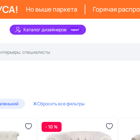
УСА!
Но выше паркета
Горячая распр
Каталог дизайнеров
аленький
Сбросить все фильтры
- 10 %