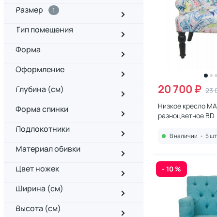
Размер
1
Тип помещения
Форма
Оформление
20 700 ₽
Глубина (см)
23 
Низкое кресло MAK
Форма спинки
разноцветное BD
Подлокотники
В наличии
•
5 шт
Материал обивки
Цвет ножек
- 10 %
Ширина (см)
Высота (см)