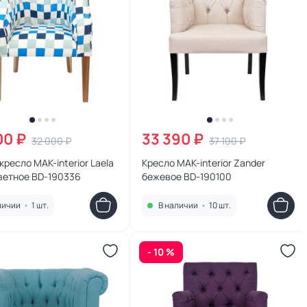
00 ₽
33 390 ₽
32 000 ₽
37 100 ₽
кресло MAK-interior Laela
Кресло MAK-interior Zander
ветное BD-190336
бежевое BD-190100
личии
•
1 шт.
В наличии
•
10 шт.
- 10 %