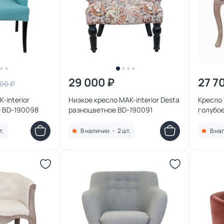
29 000 ₽
27 7
100 ₽
-interior
Низкое кресло MAK-interior Desta
Кресло 
е BD-190098
разноцветное BD-190091
голубое
т.
В наличии
•
2 шт.
В на