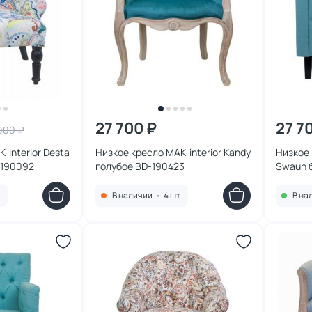
27 700 ₽
27 7
000 ₽
-interior Desta
Низкое кресло MAK-interior Kandy
Низкое 
-190092
голубое BD-190423
Swaun 
.
В наличии
•
4 шт.
В на