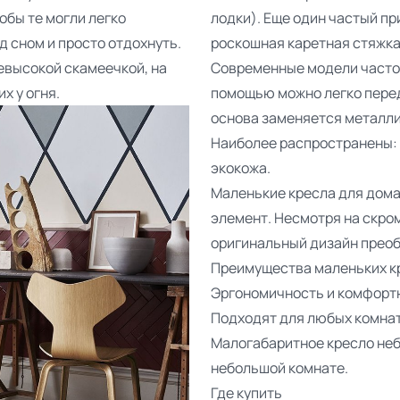
обы те могли легко
лодки). Еще один частый пр
д сном и просто отдохнуть.
роскошная каретная стяжка
евысокой скамеечкой, на
Современные модели часто 
х у огня.
помощью можно легко перед
основа заменяется металли
Наиболее распространены: з
экокожа.
Маленькие кресла для дом
элемент. Несмотря на скром
оригинальный дизайн преоб
Преимущества маленьких к
Эргономичность и комфорт
Подходят для любых комнат -
Малогабаритное кресло неб
небольшой комнате.
Где купить