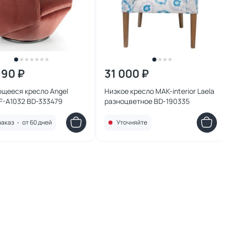
990 ₽
31 000 ₽
щееся кресло Angel
Низкое кресло MAK-interior Laela
F-A1032 BD-333479
разноцветное BD-190335
заказ
•
от 60 дней
Уточняйте