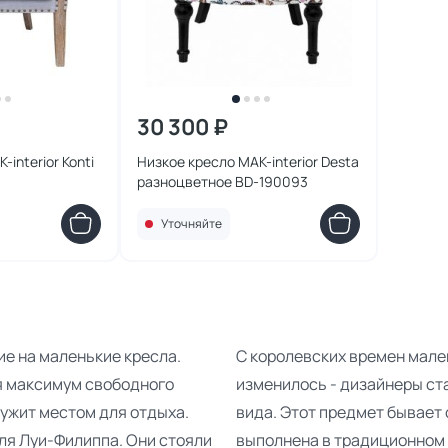
30 300 ₽
interior Konti
Низкое кресло MAK-interior Desta
разноцветное BD-190093
Уточняйте
е на маленькие кресла.
С королевских времен мале
я максимум свободного
изменилось - дизайнеры с
лужит местом для отдыха.
вида. Этот предмет бывает 
ля Луи-Филиппа. Они стояли
выполнена в традиционном 