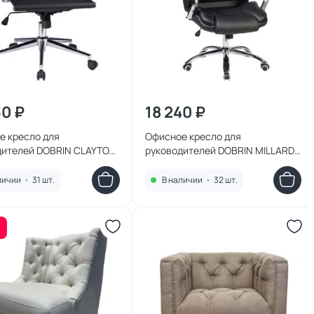
30 ₽
18 240 ₽
е кресло для
Офисное кресло для
дителей DOBRIN CLAYTON,
руководителей DOBRIN MILLARD,
118B-LMR BD-1042283
черное 116B-LMR BD-1042287
личии
•
31 шт.
В наличии
•
32 шт.