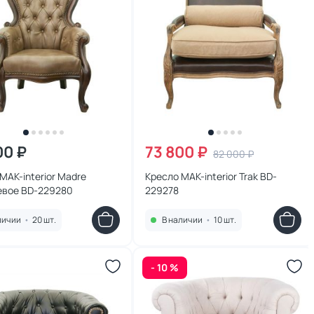
00 ₽
73 800 ₽
82 000 ₽
MAK-interior Madre
Кресло MAK-interior Trak BD-
евое BD-229280
229278
личии
•
20 шт.
В наличии
•
10 шт.
- 10 %