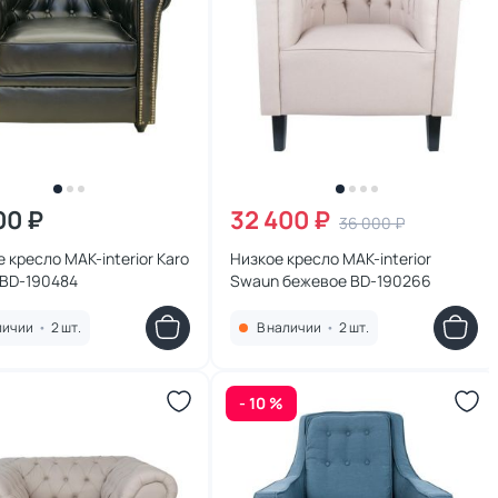
00 ₽
32 400 ₽
36 000 ₽
 кресло MAK-interior Karo
Низкое кресло MAK-interior
 BD-190484
Swaun бежевое BD-190266
личии
•
2 шт.
В наличии
•
2 шт.
- 10 %