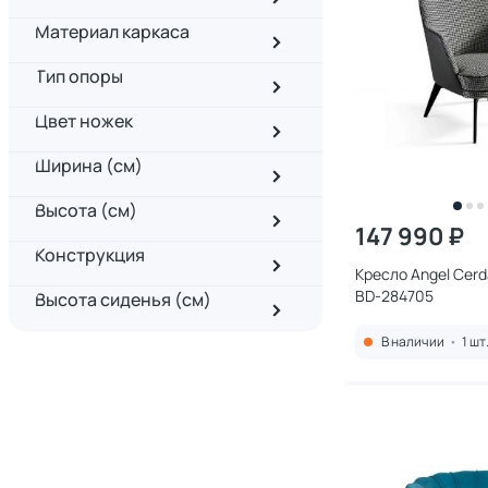
Материал каркаса
Тип опоры
Цвет ножек
Ширина (см)
Высота (см)
147 990 ₽
Конструкция
Кресло Angel Cer
BD-284705
Высота сиденья (см)
В наличии
•
1 шт