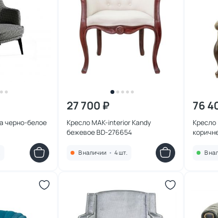
27 700 ₽
76 4
da черно-белое
Кресло MAK-interior Kandy
Кресло 
бежевое BD-276654
коричн
.
В наличии
•
4 шт.
В на