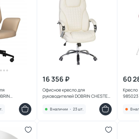
16 356 ₽
60 2
ля
Офисное кресло для
Кресло 
OBRIN
руководителей DOBRIN CHESTER,
985023
-черный 127B-
кремовое 114B-LMR BD-1042290
2873755
т.
В наличии
•
23 шт.
В на