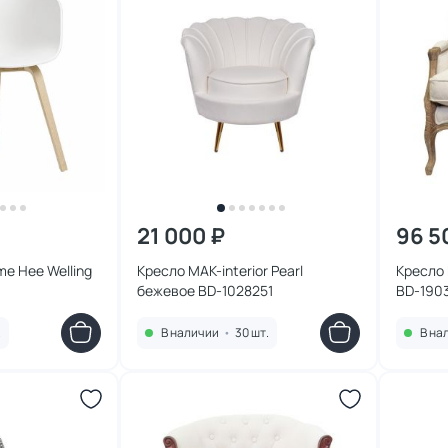
21 000 ₽
96 5
e Hee Welling
Кресло MAK-interior Pearl
Кресло 
бежевое BD-1028251
BD-1903
.
В наличии
•
30 шт.
В на