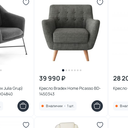
39 990 ₽
28 2
x Julia Grup)
Кресло Bradex Home Picasso BD-
Кресло 
1004840
1450343
.
В наличии
•
1 шт.
В на