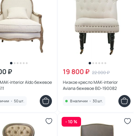
00 ₽
19 800 ₽
22 000 ₽
MAK-interior Aldo бежевое
Низкое кресло MAK-interior
11
Aviana бежевое BD-190082
личии
•
50 шт.
В наличии
•
30 шт.
- 10 %