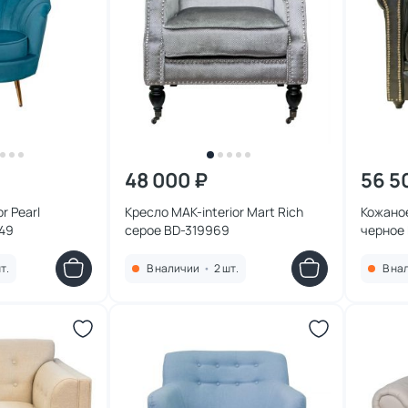
48 000 ₽
56 5
r Pearl
Кресло MAK-interior Mart Rich
Кожаное
49
серое BD-319969
черное
т.
В наличии
•
2 шт.
В на