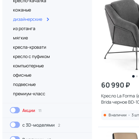
кресло-качалка
кожаные
дизайнерские
из ротанга
мягкие
кресла-кровати
кресло с пуфиком
компьютерные
офисные
60 990 ₽
подвесные
премиум-класс
Кресло La Forma (e
Brida черное BD-
Акции
11
В наличии
•
3 шт
с 3D-моделями
2