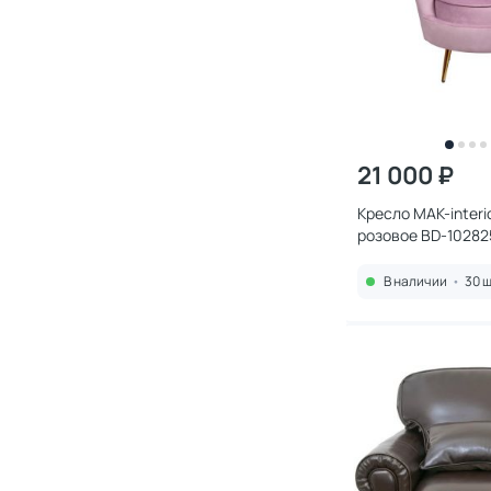
21 000 ₽
Кресло MAK-interio
розовое BD-10282
В наличии
•
30 ш