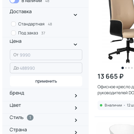
В наличии
48
Доставка
Стандартная
48
Под заказ
37
Цена
От
До
13 665 ₽
применить
Офисное кресло д
Бренд
руководителей D
MAXWELL, кремово
Цвет
LMR MAXWELL BD-
В наличии
•
12 ш
Стиль
1
Страна