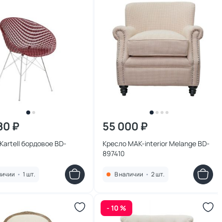
80 ₽
55 000 ₽
Kartell бордовое BD-
Кресло MAK-interior Melange BD-
897410
личии
•
1 шт.
В наличии
•
2 шт.
- 10 %