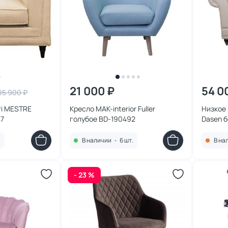
21 000 ₽
54 0
05 900 ₽
rri MESTRE
Кресло MAK-interior Fuller
Низкое 
47
голубое BD-190492
Dasen 
.
В наличии
•
6 шт.
В на
- 23 %