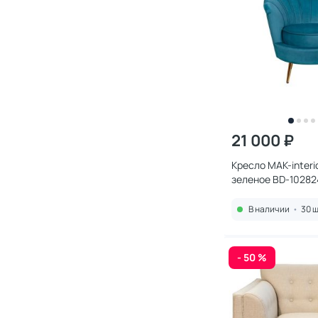
21 000 ₽
Кресло MAK-interio
зеленое BD-10282
В наличии
•
30 ш
- 50 %