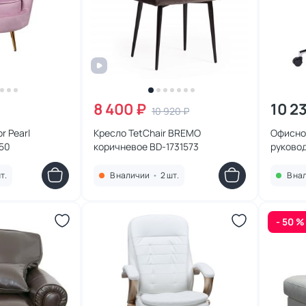
8 400 ₽
10 2
10 920 ₽
r Pearl
Кресло TetChair BREMO
Офисно
50
коричневое BD-1731573
руково
черное 
т.
В наличии
•
2 шт.
В на
- 50 %