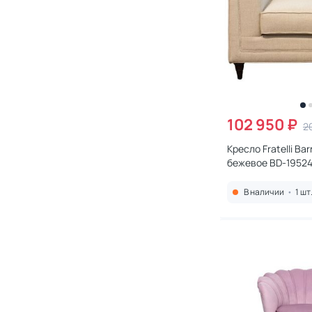
102 950 ₽
2
Кресло Fratelli Ba
бежевое BD-1952
В наличии
•
1 шт