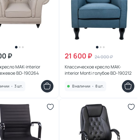
00 ₽
21 600 ₽
24 000 ₽
кресло MAK-interior
Классическое кресло MAK-
бежевое BD-190264
interior Monti голубое BD-190212
личии
•
3 шт.
В наличии
•
8 шт.