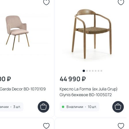
00 ₽
44 990 ₽
Garda Decor BD-1070109
Кресло La Forma (ex Julia Grup)
Glynis бежевое BD-1005072
личии
•
3 шт.
В наличии
•
10 шт.