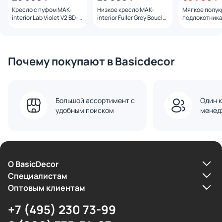
Кресло с пуфом MAK-
Низкое кресло MAK-
Мягкое полук
interior Lab Violet V2 BD-
interior Fuller Grey Boucle
подлокотниками 
3231534
BD-3231214
interior Nitro 
BD-3230755
Почему покупают в Basicdecor
Большой ассортимент с
Один к
удобным поиском
менед
О BasicDecor
Cпециалистам
Оптовым клиентам
+7 (495) 230 73-99