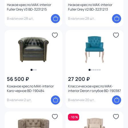
Тип опоры
Низкое кресло MAK-interior
Низкое кресло MAK-interior
Fuller Grey V3 BD-3231215
Fuller Grey V2 BD-3231213
В наличии 28 шт.
В наличии 28 шт.
Цвет ножек
Ширина (см)
Высота (см)
Конструкция
Высота сиденья (см)
56 500 ₽
27 200 ₽
Кожаное кресло MAK-interior
Классическое кресло MAK-
Karo черное BD-190484
interior Deron голубое BD-190387
В наличии 2 шт.
В наличии 20 шт.
- 10 %