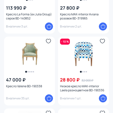
113 990 ₽
27 800 ₽
Кресло La Forma (ex Julia Group)
Кресло MAK-interior Aviana
серое BD-140852
розовое BD-319965
В наличии 3 шт.
В наличии 2 шт.
- 10 %
47 000 ₽
28 800 ₽
32 000 ₽
Кресло Valene BD-190338
Низкое кресло MAK-interior
Laela разноцветное BD-190336
В наличии 35 шт.
В наличии 1 шт.