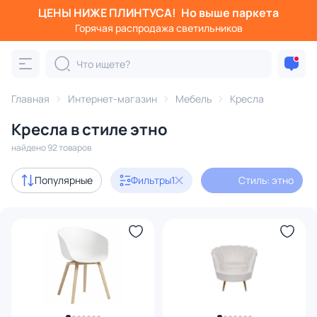
ЦЕНЫ НИЖЕ ПЛИНТУСА!
Но выше паркета
Фильтры
Горячая распродажа светильников
Стиль: этно
Категория:
Кресла
Главная
Интернет-магазин
Мебель
Кресла
Кресла в стиле этно
с ушами
высокие
кресло-качалка
кожаные
найдено 92 товаров
Акции
18
Популярные
Фильтры
1
Стиль: этно
В наличии
51
Доставка
Цена
От
До