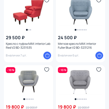
Форма
Оформление
Комплектация
29 500 ₽
24 500 ₽
Глубина (см)
Кресло с пуфом MAK-interior Lab
Мягкое кресло MAK-interior
Red V2 BD-3231535
Fuller Blue V2 BD-3231216
Форма спинки
В наличии 7 шт.
В наличии 6 шт.
Жесткость
- 10 %
- 10 %
Подлокотники
Материал обивки
Материал каркаса
19 800 ₽
19 800 ₽
22 000 ₽
22 000 ₽