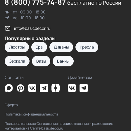
8 (800) 775-74-87
бесплатно по России
пн - пт : 09:00 - 18:00
сб - вс : 10:00 - 18:00
info@basicdecor.ru
Популярные разделы
Люстры
Бра
Диваны
Кресла
Зеркала
Вазы
Ванны
Соц. сети
Дизайнерам
Оферта
Политика конфиденциальности
Пользовательское Соглашение на заимствование и размещение
материалов на Сайте basicdecor.ru