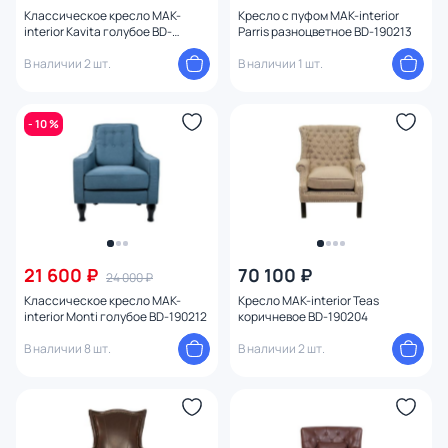
Классическое кресло MAK-
Кресло с пуфом MAK-interior
interior Kavita голубое BD-
Parris разноцветное BD-190213
190262
В наличии 2 шт.
В наличии 1 шт.
- 10 %
21 600 ₽
70 100 ₽
24 000 ₽
Классическое кресло MAK-
Кресло MAK-interior Teas
interior Monti голубое BD-190212
коричневое BD-190204
В наличии 8 шт.
В наличии 2 шт.