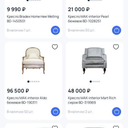
9 990 ₽
21 000 ₽
Кресло Bradex Home Hee Welling
Кресло MAK-interior Pearl
Бренд
BD-1450501
бежевое BD-1028251
В наличии 1 шт.
В наличии 30 шт.
Цвет
Стиль
1
Страна
Материал
Размер
96 500 ₽
48 000 ₽
Кресло MAK-interior Aldo
Кресло MAK-interior Mart Rich
бежевое BD-190311
серое BD-319969
Тип помещения
В наличии 50 шт.
В наличии 2 шт.
Назначение