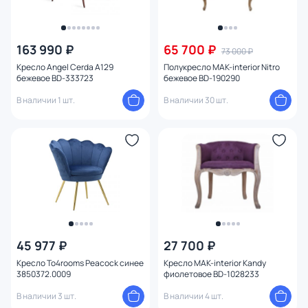
163 990 ₽
65 700 ₽
73 000 ₽
Кресло Angel Cerda A129
Полукресло MAK-interior Nitro
бежевое BD-333723
бежевое BD-190290
В наличии 1 шт.
В наличии 30 шт.
45 977 ₽
27 700 ₽
Кресло To4rooms Peacock синее
Кресло MAK-interior Kandy
3850372.0009
фиолетовое BD-1028233
В наличии 3 шт.
В наличии 4 шт.