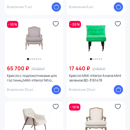
В наличии 11 шт.
В наличии 6 шт.
- 10 %
- 20 %
65 700 ₽
17 440 ₽
73 000 ₽
21 800 ₽
Кресло с подлокотниками для
Кресло MAK-interior Aviana Mint
гостиниц MAK-interior Nitro
зеленое BD-3161478
Beige BD-3230756
В наличии 30 шт.
В наличии 20 шт.
- 10 %