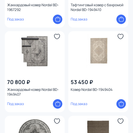
Высота ворса
Жаккардовый ковер Nordal BD-
Тафтинговый ковер с бахромой
1967292
Nordal BD-1949410
Под заказ
Под заказ
Тип материала
70 800 ₽
53 450 ₽
Жаккардовый ковер Nordal BD-
Ковер Nordal BD-1949404
1949407
Под заказ
Под заказ