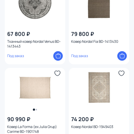
67 800 ₽
79 800 ₽
Тканный ковер Nordal Venus BD-
Ковер Nordal Fia BD-1413430
1413443
Под заказ
Под заказ
90 990 ₽
74 200 ₽
Ковер La Forma (ex Julia Grup)
Ковер Nordal BD-1949403
Carime BD-1901748