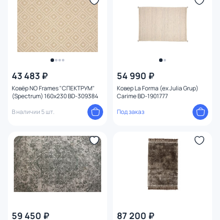
Оформление
Размеры ковров
Длина (см)
43 483 ₽
54 990 ₽
Глубина (см)
Ковёр NO Frames "СПЕКТРУМ"
Ковер La Forma (ex Julia Grup)
(Spectrum) 160х230 BD-309384
Carime BD-1901777
Оттенок
В наличии 5 шт.
Под заказ
Ширина (см)
Диаметр (см)
Изображение
Состав ворса
59 450 ₽
87 200 ₽