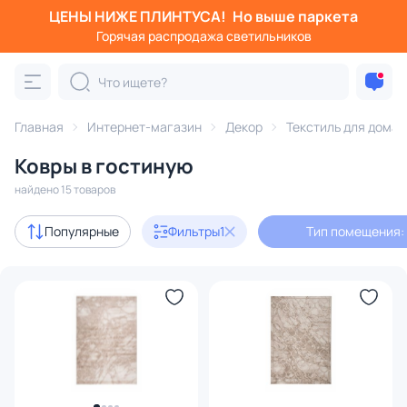
ЦЕНЫ НИЖЕ ПЛИНТУСА!
Но выше паркета
Фильтры
Горячая распродажа светильников
Тип помещения: гостиная
Категория:
Текстиль для дома
Главная
Интернет-магазин
Декор
Текстиль для дома
Ковры в гостиную
прямоугольные
ручной работы
плетеные
соврем
найдено 15 товаров
В наличии
5
Популярные
Фильтры
1
Тип помещения:
Доставка
Цена
От
До