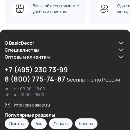
Большой ассортимент с
Один к
удобным поиском
менед
О BasicDecor
Cпециалистам
Оптовым клиентам
+7 (495) 230 73-99
8 (800) 775-74-87
бесплатно по России
пн - пт : 09:00 - 18:00
сб - вс : 10:00 - 18:00
info@basicdecor.ru
Популярные разделы
Люстры
Бра
Диваны
Кресла