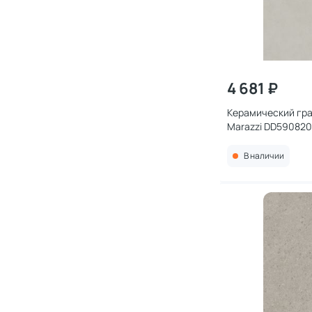
4 681 ₽
Керамический гра
Marazzi DD590820
серый светлый м
обрезной 119,5x23
В наличии