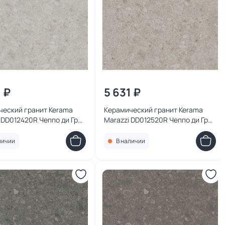
1 ₽
5 631 ₽
ческий гранит Kerama
Керамический гранит Kerama
 DD012420R Чеппо ди Гре
Marazzi DD012520R Чеппо ди Гре
светлый матовый
бежевый светлый матовый
й 119,5x119,5x0,9
обрезной 119,5x119,5x0,9
личии
В наличии