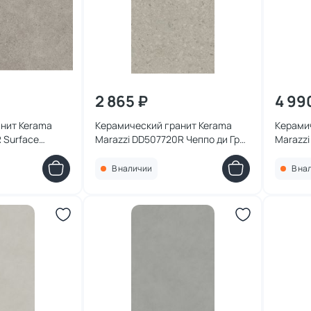
2 865 ₽
4 99
нит Kerama
Керамический гранит Kerama
Керами
 Surface
Marazzi DD507720R Чеппо ди Гре
Marazz
а серый
бежевый светлый матовый
Лаймст
119,5x119,5x0,9
обрезной 60x119,5x0,9 (1,434)
натура
В наличии
В на
119,5x2