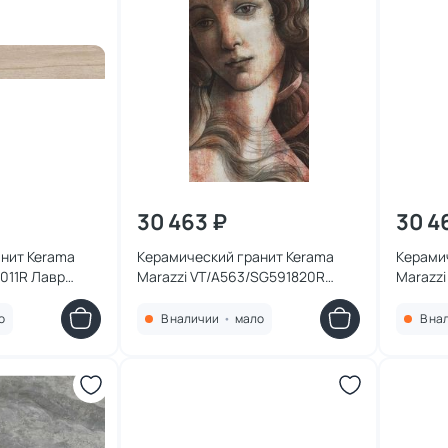
30 463 ₽
30 4
нит Kerama
Керамический гранит Kerama
Керами
011R Лавр
Marazzi VT/A563/SG591820R
Marazz
 обрезной
Ковер Венера матовый обрезной
Ковер Д
119,5х238,5х0,9
119,5х2
о
В наличии
•
мало
В на