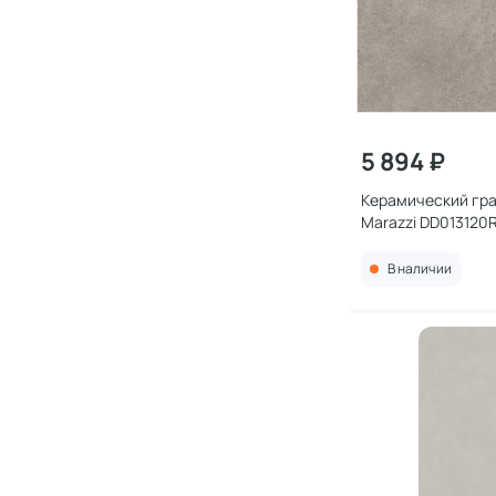
5 894 ₽
Керамический гра
Marazzi DD013120R
Laboratory/Лавик
светлый обрезной 
В наличии