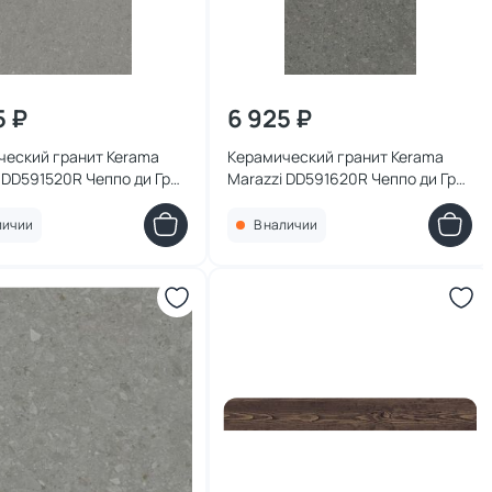
5 ₽
6 925 ₽
ческий гранит Kerama
Керамический гранит Kerama
 DD591520R Чеппо ди Гре
Marazzi DD591620R Чеппо ди Гре
темный матовый обрезной
антрацит матовый обрезной
38,5x0,9
119,5x238,5x0,9
личии
В наличии