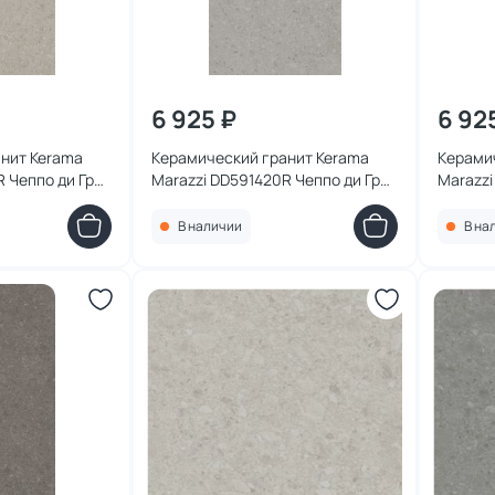
6 925 ₽
6 92
нит Kerama
Керамический гранит Kerama
Керами
 Чеппо ди Гре
Marazzi DD591420R Чеппо ди Гре
Marazzi
 матовый
серый матовый обрезной
серый 
8,5x0,9
119,5x238,5x0,9
119,5x2
В наличии
В на