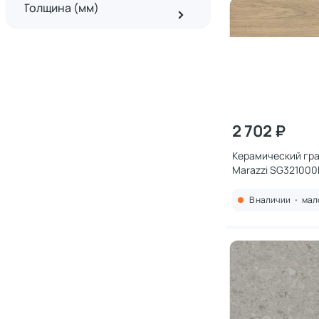
Толщина (мм)
2 702 ₽
Керамический гра
Marazzi SG321000
беж светлый обре
В наличии
•
мал