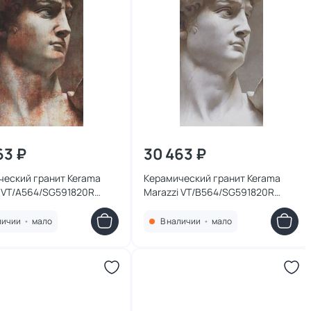
63 ₽
30 463 ₽
ческий гранит Kerama
Керамический гранит Kerama
i VT/A564/SG591820R
Marazzi VT/B564/SG591820R
авид 1 матовый обрезной
Ковер Давид 2 матовый обрезной
38,5х0,9
119,5х238,5х0,9
личии
•
мало
В наличии
•
мало