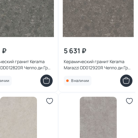
1 ₽
5 631 ₽
ческий гранит Kerama
Керамический гранит Kerama
 DD012820R Чеппо ди Гре
Marazzi DD012920R Чеппо ди Гре
ит матовый обрезной
коричневый матовый обрезной
19,5x0,9
119,5x119,5x0,9
личии
В наличии