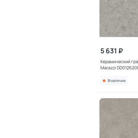
5 631 ₽
Керамический гра
Marazzi DD012620
серый матовый о
119,5x119,5x0,9
В наличии