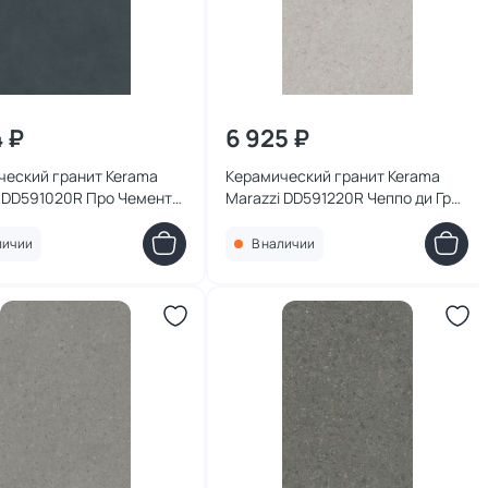
4 ₽
6 925 ₽
ческий гранит Kerama
Керамический гранит Kerama
i DD591020R Про Чементо
Marazzi DD591220R Чеппо ди Гре
темный матовый обрезной
серый светлый матовый
38,5x0,9
обрезной 119,5x238,5x0,9
личии
В наличии