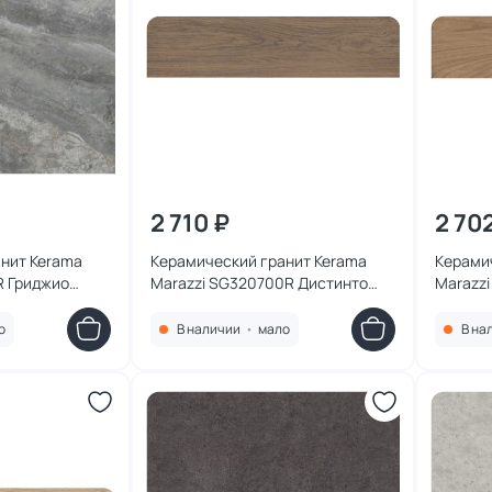
2 710 ₽
2 70
нит Kerama
Керамический гранит Kerama
Керами
R Гриджио
Marazzi SG320700R Дистинто
Marazz
9,5x119,5x0,9
коричневый обрезной 15х60x9
беж те
о
В наличии
•
мало
В на