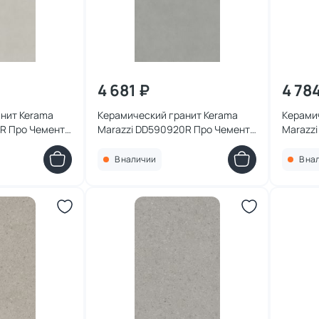
4 681 ₽
4 78
нит Kerama
Керамический гранит Kerama
Керами
R Про Чементо
Marazzi DD590920R Про Чементо
Marazz
атовый
серый матовый обрезной
синий 
8,5x0,9
119,5x238,5x0,9
119,5x2
В наличии
В на