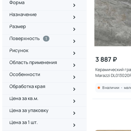
Форма
Назначение
Размер
Поверхность
1
Рисунок
3 887 ₽
Область применения
Керамический гра
Особенности
Marazzi DL013020
серый обрезной 11
Обработка края
В наличии
•
мал
Цена за кв.м.
Цена за упаковку
Цена за 1 шт.