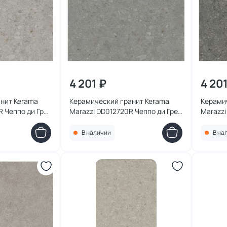
4 201 ₽
4 20
нит Kerama
Керамический гранит Kerama
Керами
R Чеппо ди Гре
Marazzi DD012720R Чеппо ди Гре
Marazzi
брезной
серый темный матовый обрезной
антрац
119,5x119,5x0,9
119,5x1
В наличии
В на