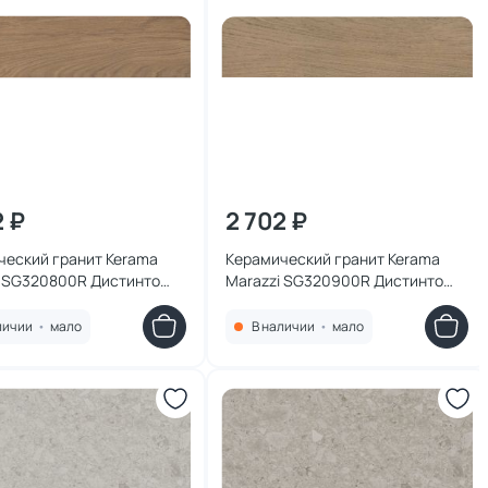
2 ₽
2 702 ₽
ческий гранит Kerama
Керамический гранит Kerama
i SG320800R Дистинто
Marazzi SG320900R Дистинто
мный обрезной 15x60x9
бежевый обрезной 15x60x9
личии
•
мало
В наличии
•
мало