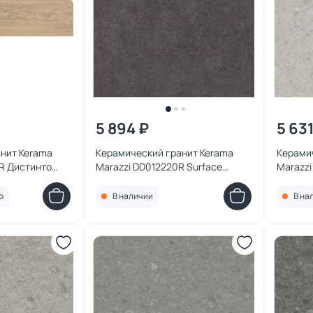
5 894 ₽
5 63
нит Kerama
Керамический гранит Kerama
Керами
R Дистинто
Marazzi DD012220R Surface
Marazzi
зной 15x60x9
Laboratory/Лавика серый темный
серый 
обрезной 119,5x119,5x0,9
обрезно
о
В наличии
В на