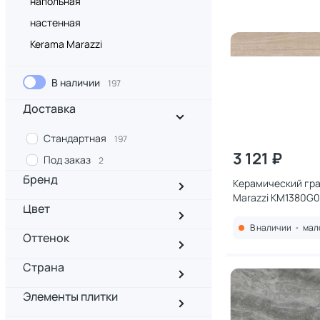
напольная
настенная
Kerama Marazzi
В наличии
197
Доставка
Стандартная
197
3 121 ₽
Под заказ
2
Бренд
Керамический гра
Marazzi KM1380G0
Цвет
бежевый матовый
13x80x0,9
В наличии
•
мал
Оттенок
Страна
Элементы плитки