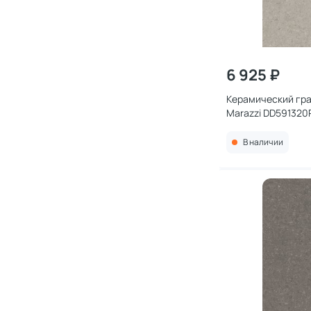
6 925 ₽
Керамический гра
Marazzi DD591320R
бежевый светлый
обрезной 119,5x23
В наличии