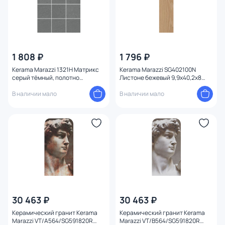
1 808 ₽
1 796 ₽
Kerama Marazzi 1321H Матрикс
Kerama Marazzi SG402100N
серый тёмный, полотно
Листоне бежевый 9,9x40,2x8
29,8х39,8 из 12 частей 9,8х9,8
Орёл
9,8x9,8x7
В наличии мало
В наличии мало
30 463 ₽
30 463 ₽
Керамический гранит Kerama
Керамический гранит Kerama
Marazzi VT/A564/SG591820R
Marazzi VT/B564/SG591820R