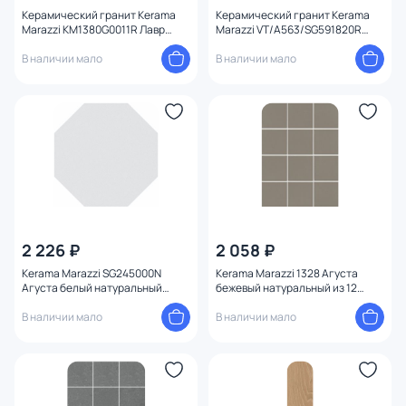
Керамический гранит Kerama
Керамический гранит Kerama
Marazzi KM1380G0011R Лавр
Marazzi VT/A563/SG591820R
бежевый матовый обрезной
Ковер Венера матовый обрезной
13x80x0,9
В наличии мало
119,5х238,5х0,9
В наличии мало
2 226 ₽
2 058 ₽
Kerama Marazzi SG245000N
Kerama Marazzi 1328 Агуста
Агуста белый натуральный
бежевый натуральный из 12
24x24x7
частей 9,8x9,8x7
В наличии мало
В наличии мало