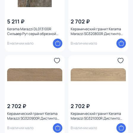
5 211 ₽
2 702 ₽
Kerama Marazzi DL013100R
Керамический гранит Kerama
Сильвер Рут серый обрезной
Marazzi SG320800R Дистинто
119,5x119,5x11
беж темный обрезной 15x60x9
В наличии мало
В наличии мало
2 702 ₽
2 702 ₽
Керамический гранит Kerama
Керамический гранит Kerama
Marazzi SG320900R Дистинто
Marazzi SG321000R Дистинто
бежевый обрезной 15x60x9
беж светлый обрезной 15x60x9
В наличии мало
В наличии мало