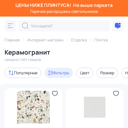
ЦЕНЫ НИЖЕ ПЛИНТУСА!
Но выше паркета
Фильтры
Горячая распродажа светильников
Категория:
Плитка
Главная
Интернет-магазин
Отделка
Плитка
керамическая
керамогранит
напольная
настен
Керамогранит
В наличии
714
найдено 1 463 товаров
Доставка
Популярные
Фильтры
Цвет
Размер
Н
Бренд
Цвет
Оттенок