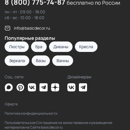
8 (800) 775-74-87
бесплатно по России
пн - пт : 09:00 - 18:00
сб - вс : 10:00 - 18:00
info@basicdecor.ru
Популярные разделы
Люстры
Бра
Диваны
Кресла
Зеркала
Вазы
Ванны
Соц. сети
Дизайнерам
Оферта
Политика конфиденциальности
Пользовательское Соглашение на заимствование и размещение
материалов на Сайте basicdecor.ru