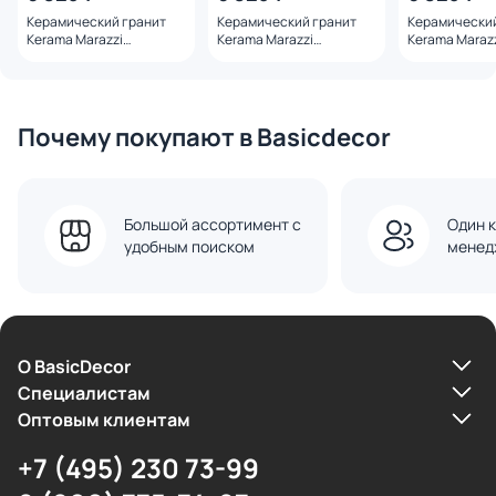
Керамический гранит
Керамический гранит
Керамический
Kerama Marazzi
Kerama Marazzi
Kerama Maraz
DD591320R Чеппо ди Гре
DD591420R Чеппо ди Гре
DD591520R Че
бежевый светлый
серый матовый обрезной
серый темный
матовый обрезной
119,5x238,5x0,9
обрезной 119,
119,5x238,5x0,9
Почему покупают в Basicdecor
Большой ассортимент с
Один к
удобным поиском
менед
О BasicDecor
Cпециалистам
Оптовым клиентам
+7 (495) 230 73-99