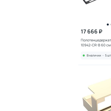
17 666 ₽
Полотенцедержат
10942-CR-B 60 см
В наличии
•
5 шт