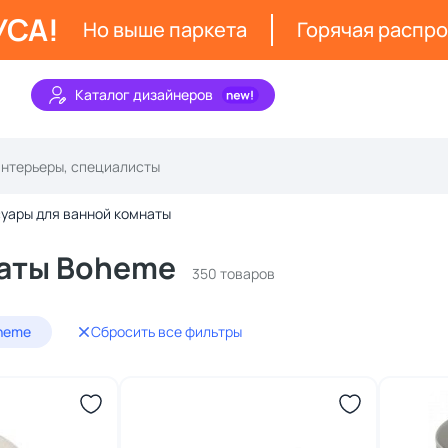
УСА!
Но выше паркета
Горячая распр
Каталог дизайнеров
уары для ванной комнаты
наты Boheme
350 товаров
heme
Сбросить все фильтры