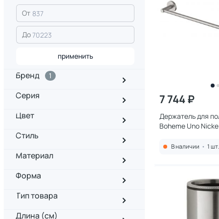
От
До
применить
Бренд
1
Серия
7 744 ₽
Цвет
Держатель для п
Boheme Uno Nickel
Стиль
NB 50 см.
В наличии
•
1 шт
Материал
Форма
Тип товара
Длина (см)