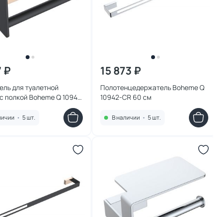
7 ₽
15 873 ₽
ель для туалетной
Полотенцедержатель Boheme Q
с полкой Boheme Q 10941-
10942-CR 60 см
личии
•
5 шт.
В наличии
•
5 шт.