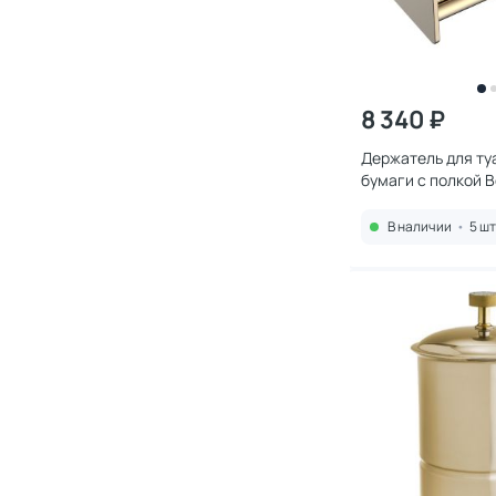
8 340 ₽
Держатель для ту
бумаги с полкой 
G Gold
В наличии
•
5 шт