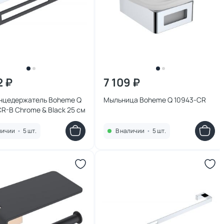
2 ₽
7 109 ₽
нцедержатель Boheme Q
Мыльница Boheme Q 10943-CR
R-B Сhrome & Black 25 см
личии
•
5 шт.
В наличии
•
5 шт.