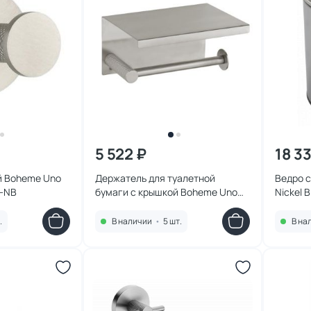
5 522 ₽
18 3
й Boheme Uno
Держатель для туалетной
Ведро 
6-NB
бумаги с крышкой Boheme Uno
Nickel 
Nickel Brush 10971-NB
.
В наличии
•
5 шт.
В на