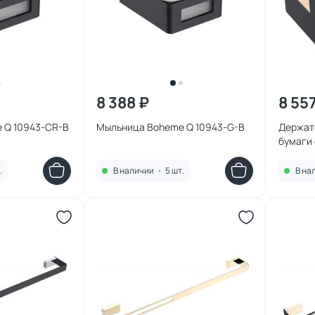
8 388 ₽
8 55
 Q 10943-CR-B
Мыльница Boheme Q 10943-G-B
Держат
бумаги 
G-B
.
В наличии
•
5 шт.
В на