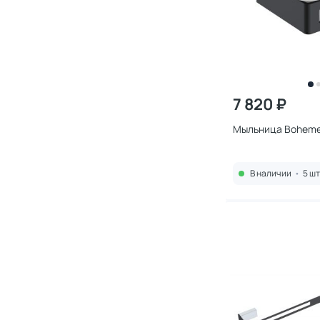
7 820 ₽
Мыльница Boheme
В наличии
•
5 шт