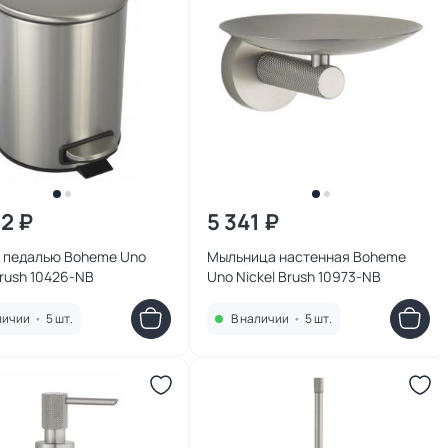
32 ₽
5 341 ₽
с педалью Boheme Uno
Мыльница настенная Boheme
Brush 10426-NB
Uno Nickel Brush 10973-NB
личии
•
5 шт.
В наличии
•
5 шт.