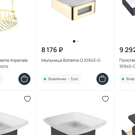
8 176 ₽
9 29
eme Imperiale
Мыльница Boheme Q 10943-G
Полоте
лото
10945-C
.
В наличии
•
5 шт.
В на