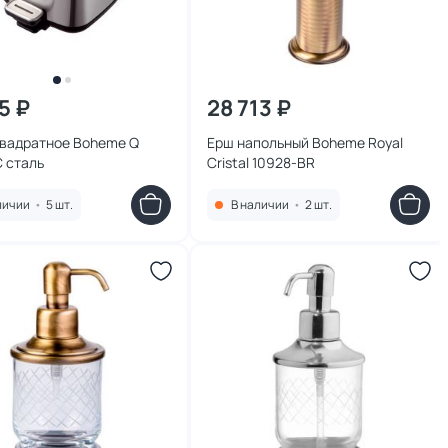
5 ₽
28 713 ₽
квадратное Boheme Q
Ерш напольный Boheme Royal
 сталь
Cristal 10928-BR
личии
•
5 шт.
В наличии
•
2 шт.