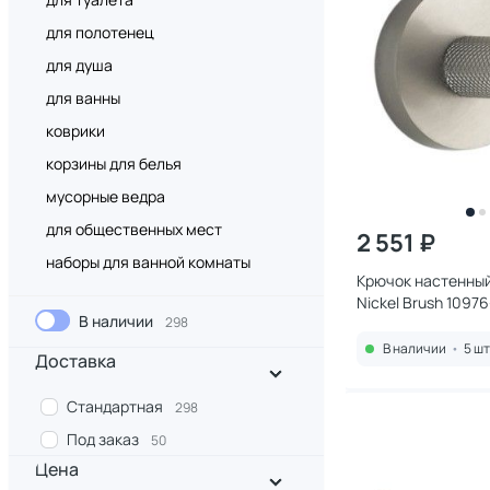
для полотенец
для душа
для ванны
коврики
корзины для белья
мусорные ведра
для общественных мест
2 551 ₽
наборы для ванной комнаты
Крючок настенны
Nickel Brush 1097
В наличии
298
В наличии
•
5 шт
Доставка
Стандартная
298
Под заказ
50
Цена