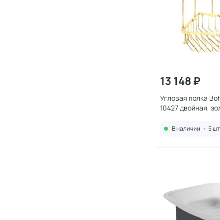
13 148 ₽
Угловая полка Boh
10427 двойная, зо
В наличии
•
5 шт