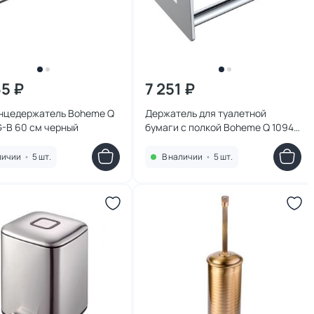
65 ₽
7 251 ₽
нцедержатель Boheme Q
Держатель для туалетной
G-B 60 см черный
бумаги с полкой Boheme Q 10941-
CR
личии
•
5 шт.
В наличии
•
5 шт.