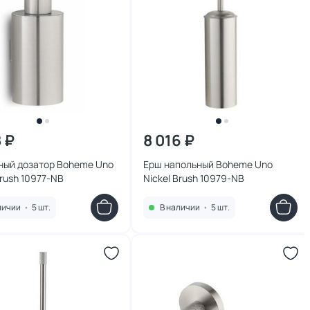
8 ₽
8 016 ₽
ный дозатор Boheme Uno
Ерш напольный Boheme Uno
Brush 10977-NB
Nickel Brush 10979-NB
личии
•
5 шт.
В наличии
•
5 шт.