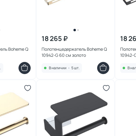
18 265 ₽
18 2
ель Boheme Q
Полотенцедержатель Boheme Q
Полоте
10942-G 60 см золото
10942-
.
В наличии
•
5 шт.
В на