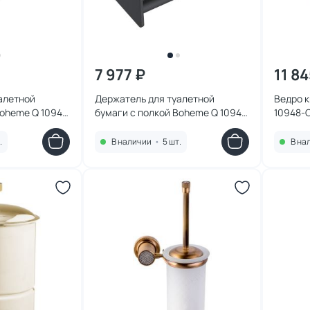
7 977 ₽
11 84
алетной
Держатель для туалетной
Ведро 
Boheme Q 10941-
бумаги с полкой Boheme Q 10941-
10948-C
CR-B
.
В наличии
•
5 шт.
В на