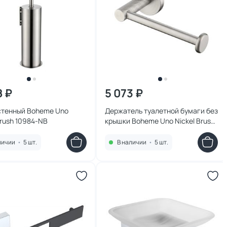
8 ₽
5 073 ₽
стенный Boheme Uno
Держатель туалетной бумаги без
Brush 10984-NB
крышки Boheme Uno Nickel Brush
10985-NB
личии
•
5 шт.
В наличии
•
5 шт.