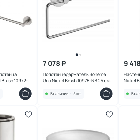
7 078 ₽
9 41
олотенца
Полотенцедержатель Boheme
Настен
 Brush 10972-
Uno Nickel Brush 10975-NB 25 см.
Nickel 
.
В наличии
•
5 шт.
В на