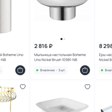
2 816 ₽
8 29
ый Boheme Uno
Мыльница настольная Boheme
Ерш на
2-NB
Uno Nickel Brush 10981-NB
Nickel 
.
В наличии
•
5 шт.
В на