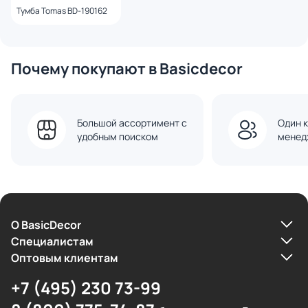
Тумба Tomas BD-190162
Почему покупают в Basicdecor
Большой ассортимент с
Один к
удобным поиском
менед
О BasicDecor
Cпециалистам
Оптовым клиентам
+7 (495) 230 73-99