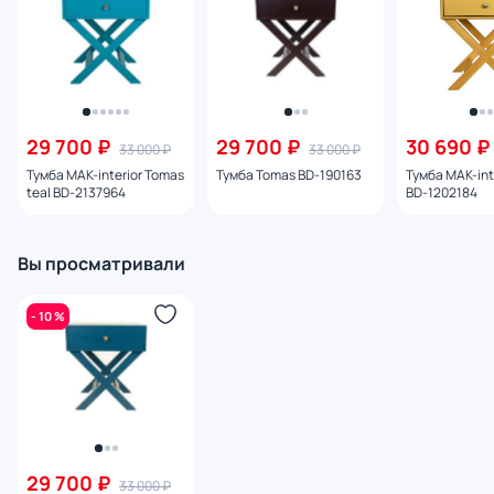
29 700 ₽
29 700 ₽
30 690 ₽
33 000 ₽
33 000 ₽
Тумба MAK-interior Tomas
Тумба Tomas BD-190163
Тумба MAK-int
teal BD-2137964
BD-1202184
Вы просматривали
- 10 %
29 700 ₽
33 000 ₽