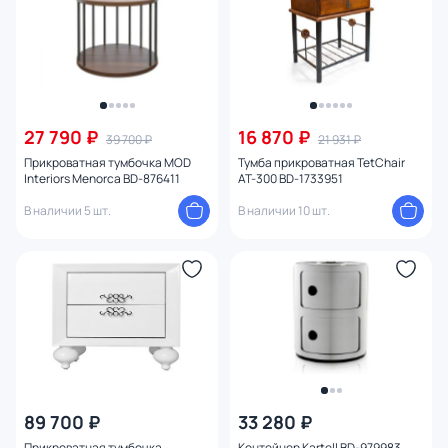
27 790 ₽
16 870 ₽
39 700 ₽
21 931 ₽
Прикроватная тумбочка MOD
Тумба прикроватная TetChair
Interiors Menorca BD-876411
AT-300 BD-1733951
В наличии 5 шт.
В наличии 10 шт.
89 700 ₽
33 280 ₽
Прикроватная тумбочка
Контейнер Kartell BD-979983