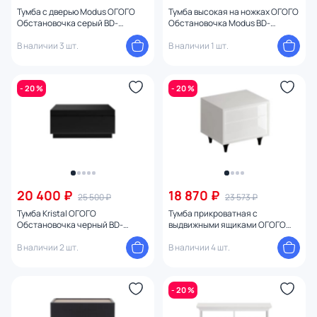
Количество ножек
Тумба с дверью Modus ОГОГО
Тумба высокая на ножках ОГОГО
Обстановочка серый BD-
Обстановочка Modus BD-
2086019
2085932
В наличии 3 шт.
В наличии 1 шт.
Цвет ножек
С ящиками
- 20 %
- 20 %
С полками
Ширина (см)
Высота (см)
20 400 ₽
18 870 ₽
25 500 ₽
23 573 ₽
Тумба Kristal ОГОГО
Тумба прикроватная с
Диаметр (см)
Обстановочка черный BD-
выдвижными ящиками ОГОГО
1747543
Обстановочка Cloud BD-1746392
В наличии 2 шт.
В наличии 4 шт.
- 20 %