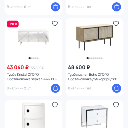
1859729
белый глянец
В наличии 6 шт.
В наличии 1 шт.
- 20 %
43 040 ₽
48 400 ₽
53 800 ₽
Тумба Kristal ОГОГО
Тумба малая Boho ОГОГО
Обстановочка зеркальный BD-
Обстановочка дуб корбридж BD-
1754385
1749349
В наличии 2 шт.
В наличии 1 шт.