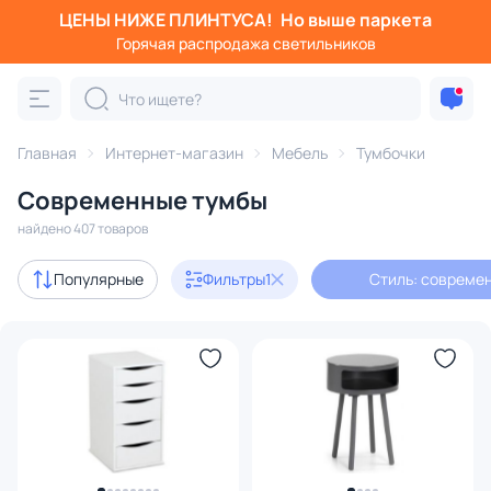
ЦЕНЫ НИЖЕ ПЛИНТУСА!
Но выше паркета
Фильтры
Горячая распродажа светильников
Стиль: современный
Категория:
Тумбочки
Главная
Интернет-магазин
Мебель
Тумбочки
Современные тумбы
ольные
ТВ-тумбы
современные
длинные
с ящик
найдено 407 товаров
Акции
77
Популярные
Фильтры
1
Стиль: совреме
с 3D-моделями
3
В наличии
132
Доставка
Цена