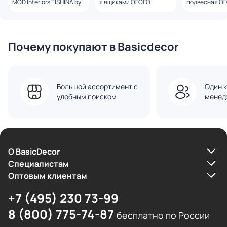
MOD Interiors TISHINA by
я ящиками ОГОГО
подвесная О
Sergey Tregubov BD-
Обстановочка Rimini BD-
Обстановочка 
3270899
3239589 зеленый
3239585 зеле
Почему покупают в Basicdecor
Большой ассортимент с
Один к
удобным поиском
менед
О BasicDecor
Cпециалистам
Оптовым клиентам
+7 (495) 230 73-99
8 (800) 775-74-87
бесплатно по России