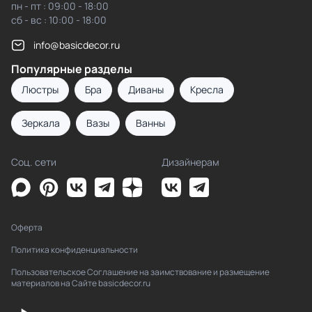
пн - пт : 09:00 - 18:00
сб - вс : 10:00 - 18:00
info@basicdecor.ru
Популярные разделы
Люстры
Бра
Диваны
Кресла
Зеркала
Вазы
Ванны
Соц. сети
Дизайнерам
Оферта
Политика конфиденциальности
Пользовательское Соглашение на заимствование и размещение
материалов на Сайте basicdecor.ru