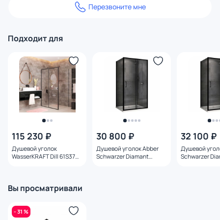
Перезвоните мне
Подходит для
115 230 ₽
30 800 ₽
32 100 ₽
Душевой уголок
Душевой уголок Abber
Душевой угол
WasserKRAFT Dill 61S37
Schwarzer Diamant
Schwarzer Di
без поддона, 100х140 см
AG30110B5-S70B5 110x70
AG30100B5-S9
см, профиль черный,
см, профиль 
стекло прозрачное
стекло прозр
Вы просматривали
- 31 %