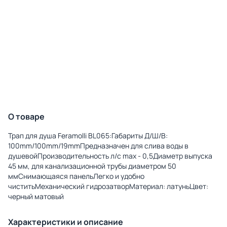
О товаре
Трап для душа Feramolli BL065:Габариты Д/Ш/В:
100mm/100mm/19mmПредназначен для слива воды в
душевойПроизводительность л/с max - 0,5Диаметр выпуска
45 мм, для канализационной трубы диаметром 50
ммСнимающаяся панельЛегко и удобно
чиститьМеханический гидрозатворМатериал: латуньЦвет:
черный матовый
Характеристики и описание