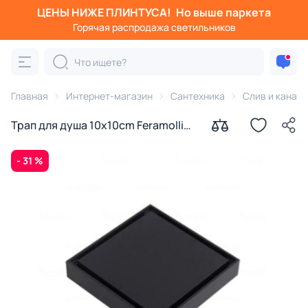
ЦЕНЫ НИЖЕ ПЛИНТУСА!
Но выше паркета
Горячая распродажа светильников
Главная
Интернет-магазин
Сантехника
Слив и канал
Трап для душа 10x10cm Feramolli
Cubo BL065, черный
- 31 %