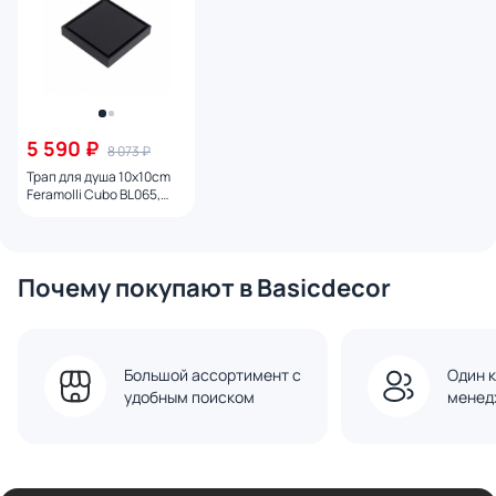
5 590 ₽
8 073 ₽
Трап для душа 10x10cm
Feramolli Cubo BL065,
черный
Почему покупают в Basicdecor
Большой ассортимент с
Один к
удобным поиском
менед