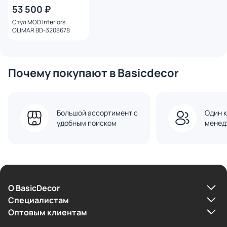
53 500 ₽
Стул MOD Interiors
OLIMAR BD-3208678
Почему покупают в Basicdecor
Большой ассортимент с
Один к
удобным поиском
менед
О BasicDecor
Cпециалистам
Оптовым клиентам