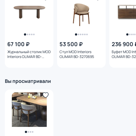
67 100 ₽
53 500 ₽
236 900 
Журнальный столик MOD
Стул MOD Interiors
Буфет MOD Int
Interiors OLIMAR BD-
OLIMAR BD-3270695
OLIMAR BD-3
3208659
Вы просматривали