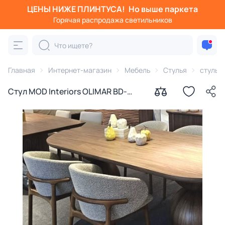
ЦЕНЫ НИЖЕ ПЛИНТУСА!
Но выше паркета
Горячая распродажа светильников
Главная
Интернет-магазин
Мебель
Стулья
стулья
Стул MOD Interiors OLIMAR BD-
3208678