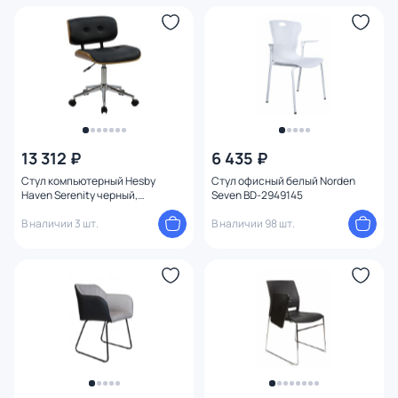
13 312 ₽
6 435 ₽
Стул компьютерный Hesby
Стул офисный белый Norden
Haven Serenity черный,
Seven BD-2949145
коричневый BD-3107519
В наличии 3 шт.
В наличии 98 шт.