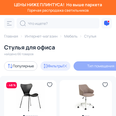
ЦЕНЫ НИЖЕ ПЛИНТУСА!
Но выше паркета
Фильтры
Горячая распродажа светильников
Тип помещения: офис
Категория:
Стулья
Главная
Интернет-магазин
Мебель
Стулья
Стулья для офиса
низкие
для кухни
офисные
дизайнерские
мягк
найдено 66 товаров
Акции
2
Популярные
Фильтры
1
Тип помещения:
В наличии
26
- 48 %
Доставка
Цена
От
До