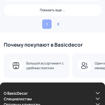
Показать еще ...
1
2
Почему покупают в Basicdecor
Большой ассортимент с
Один к
удобным поиском
менед
О BasicDecor
Cпециалистам
Оптовым клиентам