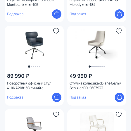
Montblank мтм-105
Melody мтм-184
Под заказ
Под заказ
89 990 ₽
49 990 ₽
Поворотный офисный стул
Стул на колесиках Diane белый
4110/A208-5C синий с
Schuller BD-2607933
подлокотниками Angel Cerda
BD-2608004
Под заказ
Под заказ