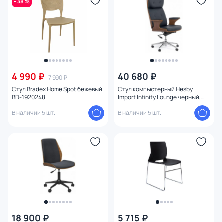
- 38 %
Глубина (см)
Материал сидения
Форма спинки
4 990 ₽
40 680 ₽
7 990 ₽
Жесткость
Стул Bradex Home Spot бежевый
Стул компьютерный Hesby
BD-1920248
Import Infinity Lounge черный,
коричневый BD-3230179
Подлокотники
В наличии 5 шт.
В наличии 5 шт.
Материал обивки
Материал каркаса
Тип опоры
Количество ножек
18 900 ₽
5 715 ₽