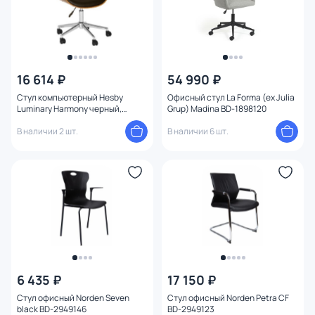
16 614 ₽
54 990 ₽
Стул компьютерный Hesby
Офисный стул La Forma (ex Julia
Luminary Harmony черный,
Grup) Madina BD-1898120
коричневый BD-3107517
В наличии 2 шт.
В наличии 6 шт.
6 435 ₽
17 150 ₽
Стул офисный Norden Seven
Стул офисный Norden Petra CF
black BD-2949146
BD-2949123