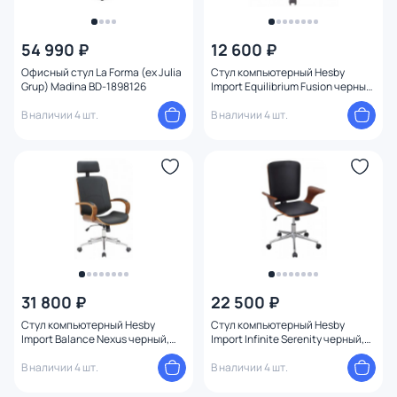
54 990 ₽
12 600 ₽
Офисный стул La Forma (ex Julia
Стул компьютерный Hesby
Grup) Madina BD-1898126
Import Equilibrium Fusion черный,
коричневый BD-3230183
В наличии 4 шт.
В наличии 4 шт.
31 800 ₽
22 500 ₽
Стул компьютерный Hesby
Стул компьютерный Hesby
Import Balance Nexus черный,
Import Infinite Serenity черный,
коричневый BD-3230182
коричневый BD-3230180
В наличии 4 шт.
В наличии 4 шт.