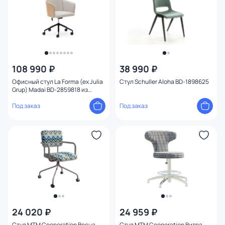
108 990 ₽
38 990 ₽
Офисный стул La Forma (ex Julia
Стул Schuller Aloha BD-1898625
Grup) Madai BD-2859818 из
бежевой синели и ясеневого
шпона с натуральной отделкой
Под заказ
Под заказ
24 020 ₽
24 959 ₽
Стул MTM Cooperation Весна
Стул MTM Cooperation Витра