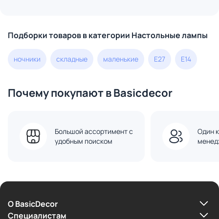
Подборки товаров в категории Настольные лампы
ночники
складные
маленькие
E27
E14
Почему покупают в Basicdecor
Большой ассортимент с
Один к
удобным поиском
менед
О BasicDecor
Cпециалистам