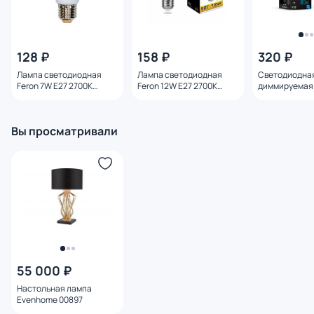
128 ₽
158 ₽
320 ₽
Лампа светодиодная
Лампа светодиодная
Светодиодна
Feron 7W E27 2700K
Feron 12W E27 2700K
диммируемая 
25444
25489
E27 8W 4000K
Вы просматривали
55 000 ₽
Настольная лампа
Evenhome 00897