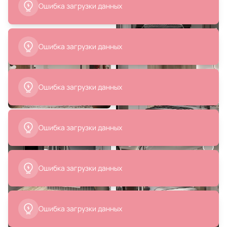
Ошибка загрузки данных
Зеркало Stage ОГОГО
Искусственное растение La
Обстановочка черный BD-
Forma (ex Julia Grup) Flower BD-
1759728
1005857 60 см.
В корзину
В корзину
Ошибка загрузки данных
Ошибка загрузки данных
Ошибка загрузки данных
28 709 ₽
6 201 ₽
Люстра Mantra KITESURF LED
Подвесной светильник Lussole
3000К (теплый) 7190
Алахуа LSP-7182
Ошибка загрузки данных
В корзину
В корзину
Ошибка загрузки данных