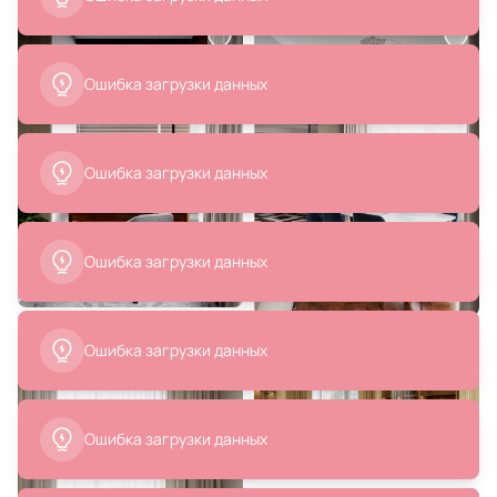
Подвесной светильник Lussole
Стол La Forma (ex Julia Grup)
Крук LED 60W LSP-7362
Nealy BD-3156134 ореховый
В корзину
В корзину
Ошибка загрузки данных
Ошибка загрузки данных
Ошибка загрузки данных
394 990 ₽
4 900 ₽
Стол La Forma (ex Julia Grup) BD-
Подвес Favourite Oportet 2787-
3059571
1P
Ошибка загрузки данных
В корзину
В корзину
Ошибка загрузки данных