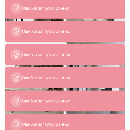
Ошибка загрузки данных
45 506 ₽
43 600 ₽
Люстра подвесная Mantra
Столик Ellipsefurniture Type
Ошибка загрузки данных
Niseko LED 8646
(натуральный дуб)
TY010101120101
В корзину
В корзину
Ошибка загрузки данных
16 270 ₽
85 900 ₽
Подвесной светильник
Стол обеденный Ellipsefurniture
Imperiumloft Margott01 G9 40W
Type прямоугольный 140*90 см
213907-23
(натуральный дуб)
TY010210220601
В корзину
В корзину