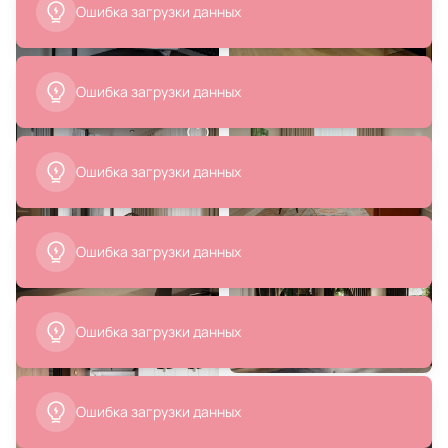
450-023-01
Julia Grup) BD-3059153
В корзину
В корзину
6 490 ₽
67 100 ₽
Подвесная люстра Arte Lamp
Журнальный столик MOD
ALGEDI LED 3000-6500K 45W
Interiors OLIMAR BD-3208659
A6028SP-46BK черная
В корзину
В корзину