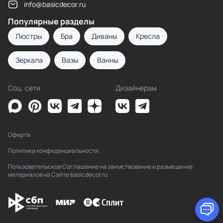
info@basicdecor.ru
Популярные разделы
Люстры
Бра
Диваны
Кресла
Зеркала
Вазы
Ванны
Соц. сети
Дизайнерам
Оферта
Политика конфиденциальности
Пользовательское Соглашение на заимствование и размещение
материалов на Сайте basicdecor.ru