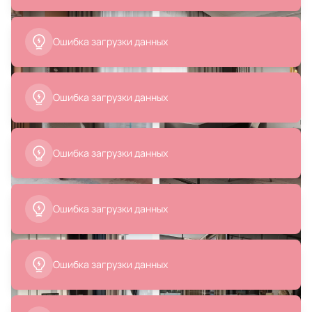
10 690 ₽
36 900 ₽
Подвесной светильник Freya
Столик Ellipsefurniture Type
Mixture 60W E27 FR5483PL-01B2
(натуральный дуб)
TY010101110101
В корзину
В корзину
7 815 ₽
102 990 ₽
Подвесной светильник Velante
Журнальный стол La Forma (ex