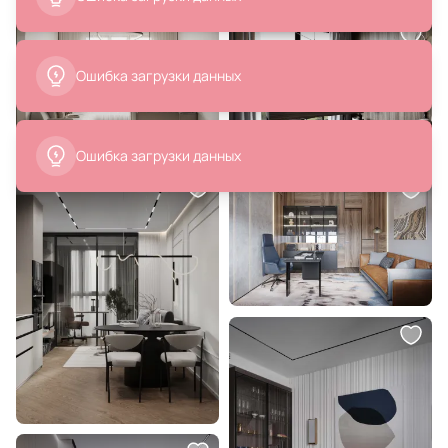
9 679 ₽
41 800 ₽
Стул ZiP-mebel Пичч чёрный /
Стул MOD Interiors Menorca BD-
бежевый Z212902B02
876403
В корзину
В корзину
41 800 ₽
58 918 ₽
Стул MOD Interiors MENORCA
Стул Kartell BD-978605