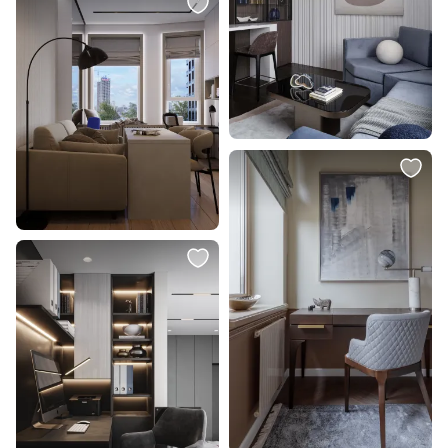
BD-2855687
В корзину
В корзину
6 065 ₽
58 918 ₽
Стул обеденный DOBRIN
Стул Kartell BD-978603
ROBERT, черные матовые ножки,
велюр V108-104 Мокко 8266-LML
ROBERT BD-2112259
В корзину
В корзину