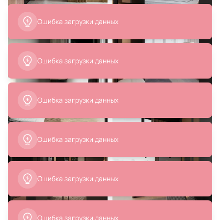
42 600 ₽
58 918 ₽
Приставной столик MOD
Стул Kartell BD-978604
Interiors OLIMAR BD-3208657
В корзину
В корзину
50 990 ₽
9 680 ₽
Стул La Forma (ex Julia Grup)
Стул ZiP-mebel Пичч бежевый
Koon BD-284306
60x63x79 H191_0101
В корзину
В корзину