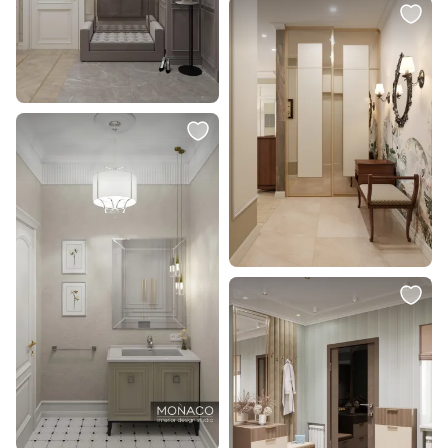
67 995 ₽
39 995 ₽
33 998 ₽
19 998 ₽
Набор из 2-х репродукций
Набор из 2-х репродукций
картин в раме Рубиновый
картин в раме Проходя мимо
хребет, Невада, 1879г.
бури, 1872г.
В корзину
В корзину
1 290 ₽
878 ₽
Ваза Glasar BD-2104703
В корзину