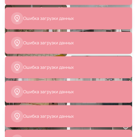
42 019 ₽
26 477 ₽
Тумба La Neige Black Wood BD-
Ваза Kartell BD-979877
2023547
В корзину
В корзину
35 995 ₽
7 990 ₽
17 998 ₽
Набор из 2-х репродукций
Картина с коричневыми
картин в раме Морской
полосками вверху 30 х 40 см La