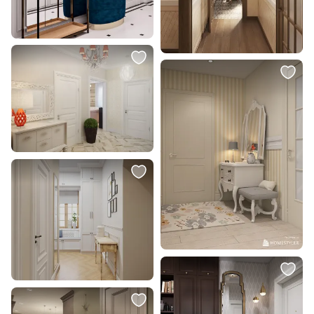
В корзину
В корзину
39 995 ₽
32 500 ₽
19 998 ₽
Набор из 2-х репродукций
Панно Mart Gallery Бумага BD-
картин в раме Нью-Йоркский
75467
бегемот, 2016г.
В корзину
В корзину