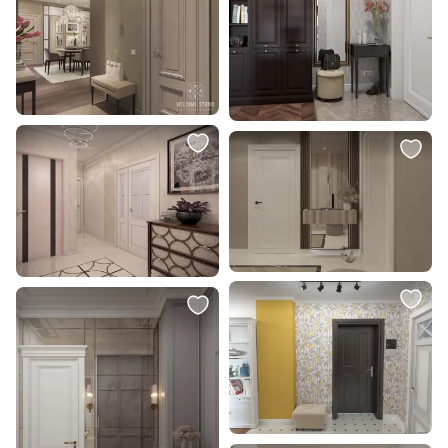
7 790 ₽
59 995 ₽
5 298 ₽
29 998 ₽
Ваза Glasar BD-2104702
Набор из 2-х репродукций
картин в раме Кратер Перистые
гребни, фото с орбиты Марса,
2014г.
В корзину
В корзину
39 995 ₽
11 740 ₽
19 998 ₽
7 984 ₽
Набор из 2-х репродукций
Ваза Glasar BD-2105113
картин в раме Игра форм № 2,
2020г.
В корзину
В корзину