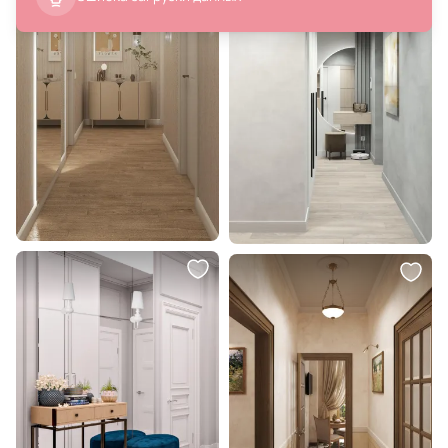
79 991 ₽
79 991 ₽
39 996 ₽
39 996 ₽
Набор из 4-х репродукций
Набор из 4-х репродукций
картин в раме Кембриджский
картин в раме Понте Саларио,
университет, 1799г.
недалеко от Рима, 1812г.
В корзину
В корзину
39 995 ₽
39 995 ₽
19 998 ₽
19 998 ₽
Набор из 2-х репродукций
Набор из 2-х репродукций
картин в раме Морская
картин в раме Бекасы в воде,
цинерария, 1879г.
1906г.