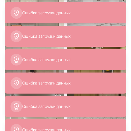
39 995 ₽
83 400 ₽
19 998 ₽
Набор из 2-х репродукций
Туалетный столик Arlette BD-
картин в раме Этюд акварелью
190137
поверх карандаша №2, 1750г.
В корзину
В корзину
39 995 ₽
39 995 ₽
19 998 ₽
19 998 ₽
Набор из 2-х репродукций
Набор из 2-х репродукций
картин в раме Цветение, 1909г.
картин в раме Дома на канале
Амстердама, 1698г.
В корзину
В корзину