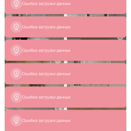
обитатель №2, 1877г.
Forma (ex Julia Grup) Sormina BD-
3059615
В корзину
В корзину
3 800 ₽
38 438 ₽
2 394 ₽
Ваза Glasar BD-2105111
Тумба прикроватная 1 ящик La
Neige WHITE WOOD BD-1949840
В корзину
В корзину