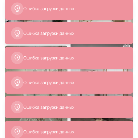
42 100 ₽
40 480 ₽
Зеркало Schumann Vera BD-
Зеркало Лувр Дома Холтон BD-
2233525
2021888
В корзину
В корзину
42 100 ₽
38 438 ₽
Зеркало Vera Schumann BD-
Тумба La Neige Black Wood BD-
3021152
2023549
В корзину
В корзину