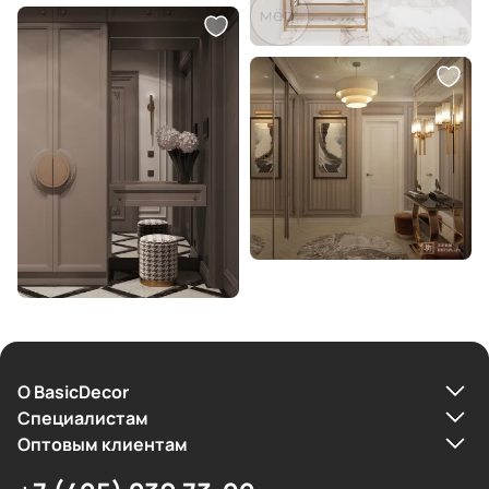
О BasicDecor
Cпециалистам
Оптовым клиентам