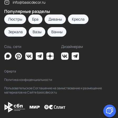
info@basicdecor.ru
Популярные разделы
Люстры
Бра
Диваны
Кресла
Зеркала
Вазы
Ванны
Соц. сети
Дизайнерам
Оферта
Политика конфиденциальности
Пользовательское Соглашение на заимствование и размещение
материалов на Сайте basicdecor.ru