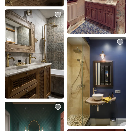
42 700 ₽
5 080 ₽
3 455 ₽
Круглое зеркало в раме Kimberly
Зеркало настольное Glasar BD-
BD-134021
2105674
В корзину
В корзину
18 990 ₽
176 400 ₽
8 490 ₽
Смеситель для ванны с душем
Зеркало Roomers Furniture BD-
Damixa Scandinavian Pure
2047683
361000600, золото
В корзину
В корзину