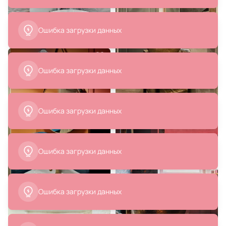
28 800 ₽
11 530 ₽
Смеситель для душа Paini
Смеситель для ванны Agger
88F3511
Ретро-X A1721288
В корзину
В корзину
11 530 ₽
20 920 ₽
14 226 ₽
Смеситель для ванны Agger
Зеркало Glasar BD-2105346
Ретро A1921288