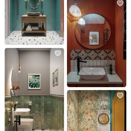
14 200 ₽
24 024 ₽
Раковина-чаша SantiLine SL-
Раковина-чаша на столешницу
7002
Bronze de Luxe Сфера 6203
бронза
В корзину
В корзину
34 000 ₽
15 700 ₽
Раковина-чаша Abber Kristall
Раковина-чаша Abber Bequem
AT2801Vesuvian оливковая, 60
AC2109BGM золото матовое, 40
см
см