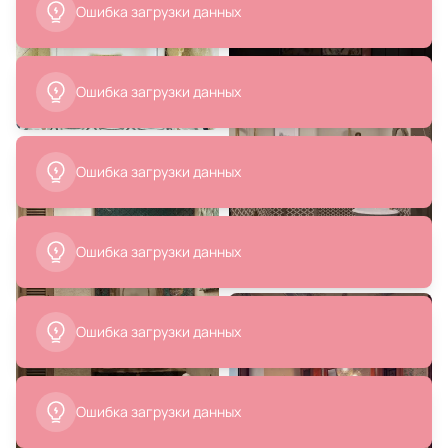
В корзину
В корзину
42 000 ₽
27 263 ₽
Овальное зеркало в раме Daisy
Смеситель для ванны Webert
BD-134095
Aurora AU850101065(153),
бронза
В корзину
В корзину