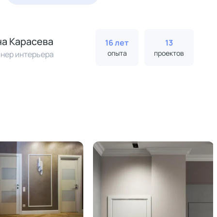
а Карасева
16 лет
13
опыта
проектов
нер интерьера