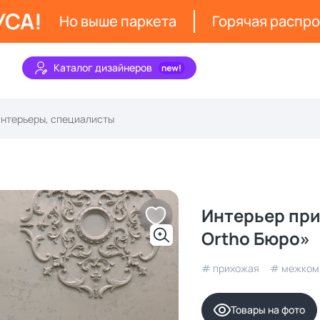
УСА!
Но выше паркета
Горячая распр
Каталог дизайнеров
Интерьер при
Ortho Бюро»
# прихожая
# межком
Товары на фото