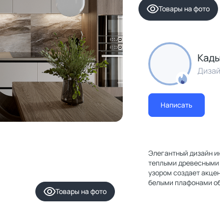
Товары на фото
Кады
Дизай
Написать
Элегантный дизайн и
теплыми древесными 
узором создает акце
белыми плафонами о
Товары
на фото