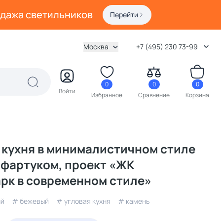
одажа светильников
Перейти
Москва
+7 (495) 230 73-99
0
0
0
Войти
Избранное
Сравнение
Корзина
кухня в минималистичном стиле
фартуком, проект «ЖК
рк в современном стиле»
ый
# бежевый
# угловая кухня
# камень