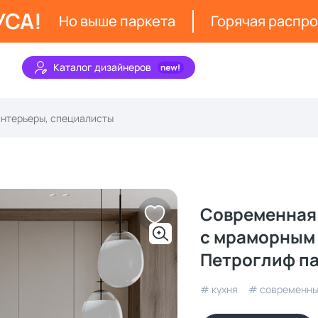
УСА!
Но выше паркета
Горячая распр
Каталог дизайнеров
Современная 
с мраморным 
Петроглиф па
# кухня
# современн