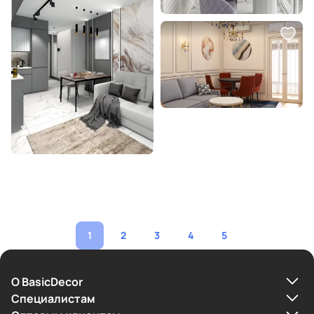
1
2
3
4
5
О BasicDecor
Cпециалистам