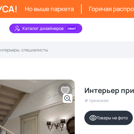
УСА!
Но выше паркета
Горячая распр
Каталог дизайнеров
Интерьер при
# прихожая
Товары на фото