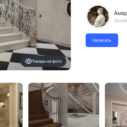
Амад
Дизай
Написать
Товары
на фото