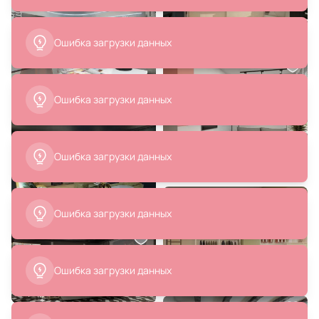
Ошибка загрузки данных
7 380 ₽
39 100 ₽
Ошибка загрузки данных
Торшер Lussole Тракстон 60W
Стульчик для ванной
E27 220V LSP-0633
прозрачный ABBER Kristall
AT1739Perle
В корзину
В корзину
Ошибка загрузки данных
Ошибка загрузки данных
Ошибка загрузки данных
9 149 ₽
17 890 ₽
8 850 ₽
Торшер Lussole Тракстон 60W
Настольные лампы HONTONGAS
E27 LSP-0733
Eglo 390325