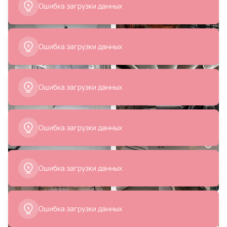
Ошибка загрузки данных
В корзину
В корзину
Ошибка загрузки данных
Ошибка загрузки данных
44 900 ₽
2 110 ₽
Напольный светильник Woodled
Трековый однофазный
Rotor Floor Lamp , американский
светодиодный светильник
Ошибка загрузки данных
орех , Черный E27 R-T-02-02
Ambrella GL GL6861
В корзину
В корзину
Ошибка загрузки данных
Ошибка загрузки данных