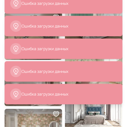
865 ₽
12 990 ₽
Светильник Feron AL509 18W
Подвесная люстра с хрусталем
41213
Ambrella TRADITIONAL 40W E14
TR5297
В корзину
В корзину
1 077 ₽
13 200 ₽
754 ₽
Встраиваемый светильник
Настенный светильник Bogate's
Mantra BRANDON 6901
Allure 355/2
В корзину
В корзину