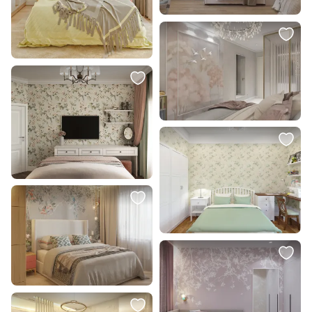
649 ₽
33 000 ₽
29 700 ₽
Встраиваемый светильник
Тумба Tomas BD-190160
Lightstar Zocco LED 4000K 9W
221094
В корзину
В корзину
4 244 ₽
5 080 ₽
3 455 ₽
Встраиваемый светильник
Декор Вазочка с птичкой Glasar
Mantra SAONA 18W C0186
BD-2105232
В корзину
В корзину