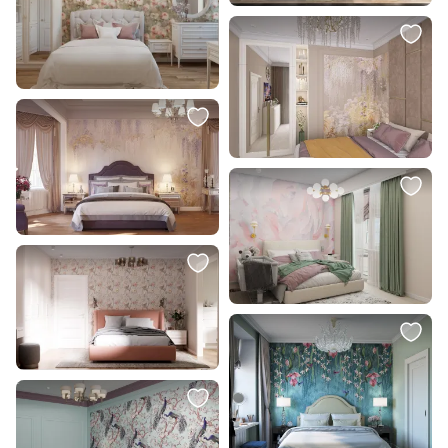
865 ₽
949 ₽
Светильник Feron AL509 18W
Встраиваемый светильник
41209
Lightstar Zocco LED 3000K 24W
221242
В корзину
В корзину
1 099 ₽
43 000 ₽
Встраиваемый светильник
Тумба прикроватная с
Lightstar Zocco LED 4000K 24W
выдвижным ящиком