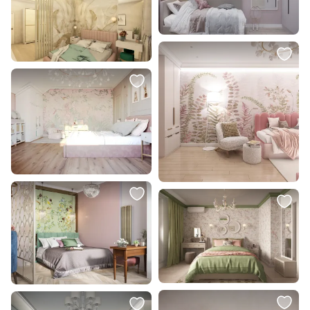
84 600 ₽
4 244 ₽
Кровать подростковая
Встраиваемый светильник
Ellipsefurniture Cosy спальное
Mantra SAONA 18W C0182
место 90*200 см (розовый)
KD010203010101
В корзину
В корзину
20 990 ₽
45 700 ₽
Подушка La Forma (ex Julia Grup)
Тумба прикроватная с
Martina BD-2860223 из
выдвижным ящиком
необработанной ткани букле 60
Ellipsefurniture Wood серый