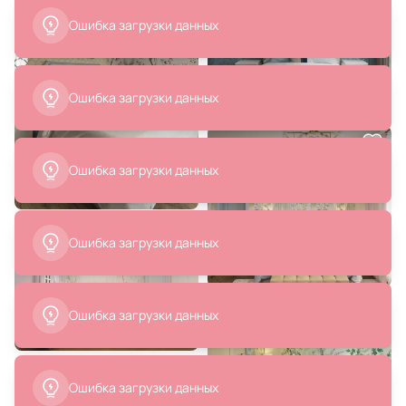
Ошибка загрузки данных
Ошибка загрузки данных
21 690 ₽
8 900 ₽
Настенный светильник
Бра Crystal Lux ATENTO AP2
хрустальный Divinare FRIZZANTE
CHROME/TRANSPARENTE
Ошибка загрузки данных
1681/01 AP-1
В корзину
В корзину
Ошибка загрузки данных
Ошибка загрузки данных
5 300 ₽
4 790 ₽
Ошибка загрузки данных
Бра Vele Luce Clarinetto
Настенный светильник с
VL3314W32
хрустальными плафонами Arte