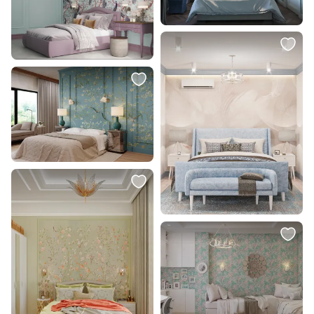
221244
Ellipsefurniture Wood
WW010501010101
В корзину
В корзину
999 ₽
999 ₽
Встраиваемый светильник
Встраиваемый светильник
Lightstar Zocco LED 3000K 18W
Lightstar Zocco LED 4000K 18W
221182
221184
В корзину
В корзину