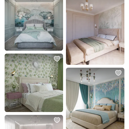
x 70 см
WW010502010101
В корзину
В корзину
2 500 ₽
78 000 ₽
Подушка декоративная RELAX
Кровать подростковая
ОГОГО Обстановочка серый BD-
Ellipsefurniture Elit (белый,
2090871
голубая ткань) ET010109050901
В корзину
В корзину