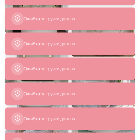
Lamp MONTREAL A1034AP-2CC
В корзину
В корзину
Ошибка загрузки данных
Ошибка загрузки данных
Ошибка загрузки данных
7 730 ₽
25 800 ₽
12 900 ₽
Бра Omnilux Saviano OML-69011-
Бра Garda Decor VITTORIA BD-
02
309377
В корзину
В корзину