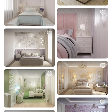
19 990 ₽
39 150 ₽
Подушка La Forma (ex Julia Grup)
Прикроватная тумбочка TorySun
Martina BD-2860222 из
One Static BD-306004
необработанной ткани букле 52
x 52 см
В корзину
В корзину
46 200 ₽
165 300 ₽
Тумба прикроватная
Кровать двухъярусная
Ellipsefurniture Fjord 1 ящик
Ellipsefurniture Cosy (серый)
(белый) FJ010101060101
KD010204020101
В корзину
В корзину