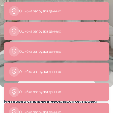
Ошибка загрузки данных
Ошибка загрузки данных
Ошибка загрузки данных
Ошибка загрузки данных
Все
Бра и настенные светильники
Точечные светил
Товары на фото
+ 34
34 позиции
Ошибка загрузки данных
Интерьер спальни в неоклассике, проект
«Двухкомнатная квартира в Ростове-на-
Ошибка загрузки данных