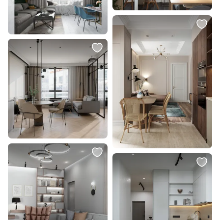
В корзину
В корзину
15 656 ₽
25 440 ₽
Торшер Lussole Марбл 60W E27
Подвесной светильник Velante
220V LSP-0643
40W G9 359-003-08
В корзину
В корзину