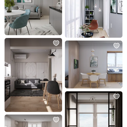
Светильник подвесной Stilfort
Декоративная Bloomingville
Shardin / Шардин 2165/05/05P
подушка BD-200820
В корзину
В корзину
35 000 ₽
Кресло MAK-interior Laela
разноцветное BD-1028239
В корзину