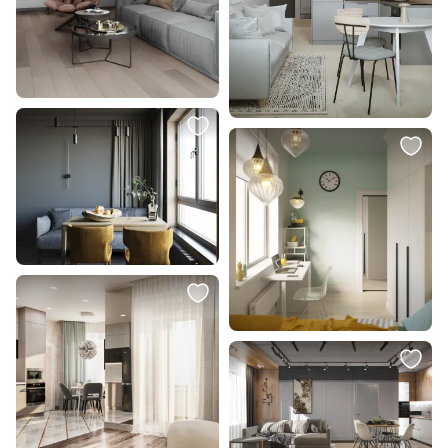
7 800 ₽
21 790 ₽
Подушка Comfort BD-2771599
Люстра Eglo BOYLE 43636
В корзину
В корзину
45 536 ₽
41 300 ₽
Люстра подвесная Mantra
Подвесной светильник Eurosvet
CAPUCCINA LED 3000К (теплый)
Bubble 20W E27 4690389194801
7579
В корзину
В корзину