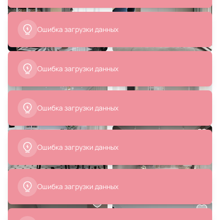
Ошибка загрузки данных
7 800 ₽
7 340 ₽
Ошибка загрузки данных
Подвесной светильник Arte
Подвес Odeon Light PINGA E27
Lamp BOLLA-UNICA A1923SP-1AB
1*40W 4960/1
В корзину
В корзину
Ошибка загрузки данных
Ошибка загрузки данных
Ошибка загрузки данных
10 680 ₽
9 156 ₽
Светильник подвесной Aployt
Подвес Odeon Light PINGA E27
Gabriela APL.305.16.01
1*40W 4960/1A