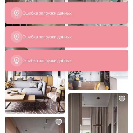
19 190 ₽
5 890 ₽
Подвесной светильник Belfast
Подвесной светильник Loft It Icl
Ravenhill 3260-F BR MB
E27 60W 2578-A
В корзину
В корзину
14 100 ₽
15 463 ₽
Подвесной светильник Freya
Подвесной светильник Mantra
Modern Eleon IP20 60W Латунь
KAZZ 8139
FR5218PL-01BS
В корзину
В корзину