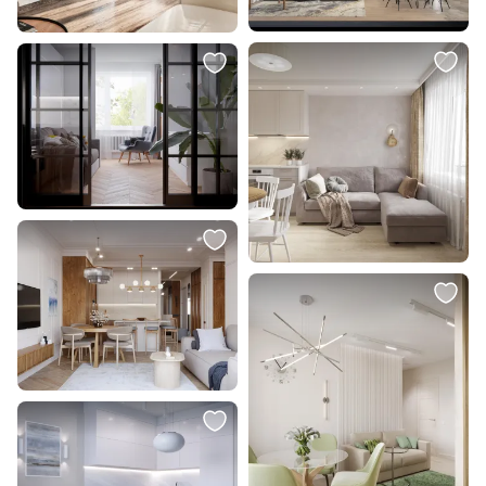
5 040 ₽
22 500 ₽
3 020 ₽
15 800 ₽
Подвесной светильник Eurosvet
Потолочный светильник
Dublin G9 4690389156175
Eurosvet Bubble 20W E27
4690389194832
В корзину
В корзину
32 000 ₽
4 500 ₽
28 800 ₽
Низкое кресло MAK-interior
Подушка интерьерная
Laela разноцветное BD-190336
декоративная La Neige Стамбул
BD-2542011
В корзину
В корзину