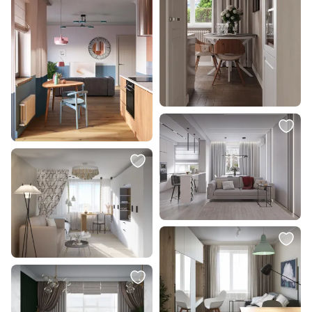
21 500 ₽
4 940 ₽
Потолочная люстра Favourite
Светильник напольный с
Trikoniya E14 2600-2900К
выключателем на проводе
(теплый) 40W 3089-6P
Ambrella TRADITIONAL 40W E27
220V TR97655
В корзину
В корзину
13 230 ₽
18 500 ₽
Напольный светильник Ambrella
Светильник подвесной Stilfort
TRADITIONAL 40W E27 220V
Shardin / Шардин 2165/09/05P
TR8155