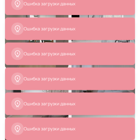
Ошибка загрузки данных
В корзину
В корзину
Ошибка загрузки данных
Ошибка загрузки данных
61 400 ₽
6 230 ₽
30 700 ₽
Подвесной светильник
Светильник напольный с
Nowodvorski Hemisphere L 10298
выключателем на проводе
Ambrella TRADITIONAL 40W E27
220V TR97680
В корзину
В корзину