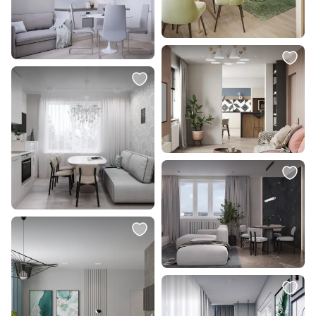
14 300 ₽
27 700 ₽
10 000 ₽
Подвесной светильник Eurosvet
Потолочная люстра Favourite
Lang 50225/1 LED, белый
Trikoniya E14 2600-2900К
(теплый) 40W 3089-8P
В корзину
В корзину
19 950 ₽
3 850 ₽