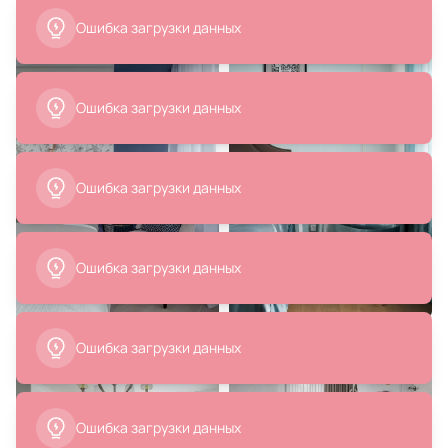
Ошибка загрузки данных
139 194 ₽
153 030 ₽
Напольный светильник KUTEK
Напольный светильник KUTEK
FELINO FEL-LS-1(BN/A)
ROSSANO ROS-LS-1(Z/A)
Ошибка загрузки данных
В корзину
В корзину
Ошибка загрузки данных
Ошибка загрузки данных
59 995 ₽
22 480 ₽
29 998 ₽
Ошибка загрузки данных
Набор из 2-х репродукций
Настенный светильник LOFT IT
картин в раме Два гуся, 1900г.
Brunilde 10207W/L Gold
В корзину
В корзину
Ошибка загрузки данных