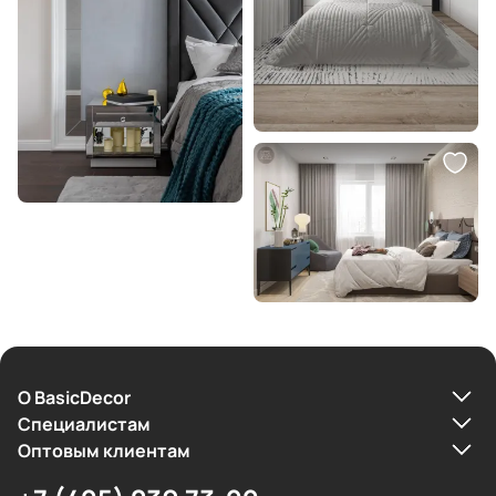
О BasicDecor
Cпециалистам
Оптовым клиентам