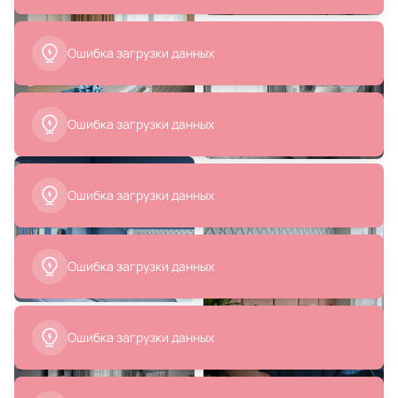
Ошибка загрузки данных
Ошибка загрузки данных
76 009 ₽
17 890 ₽
Настенный светильник KUTEK
Бра с абажуром LOFT IT Brunilde
COCO COC-K-2(P/A)
10207W/M Gold
Ошибка загрузки данных
В корзину
В корзину
Ошибка загрузки данных
Ошибка загрузки данных
22 747 ₽
22 480 ₽
Настольная лампа To4rooms
Настенный светильник с