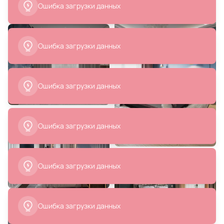
Ошибка загрузки данных
Mild 3815959.0058
абажуром LOFT IT Brunilde
10207W/L Black
В корзину
В корзину
Ошибка загрузки данных
Ошибка загрузки данных
197 656 ₽
45 110 ₽
Ошибка загрузки данных
Напольный светильник KUTEK
Настенный светильник KUTEK
NICO ABAŻUR NIC-LS-3(P/A)
MOOD Prato PRA-K-1(Z)
В корзину
В корзину
Ошибка загрузки данных
Ошибка загрузки данных