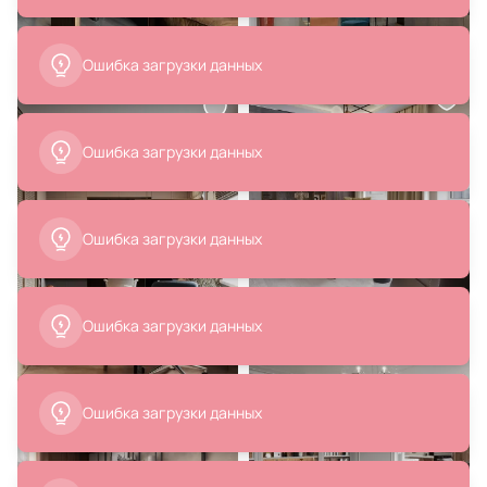
32 900 ₽
6 000 ₽
Люстра подвесная KINK Light
Табурет мягкий Handy ОГОГО
Матиас 5W G9 4000К (белый)
Обстановочка синий BD-
074160-10,16(16)
1754534
В корзину
В корзину