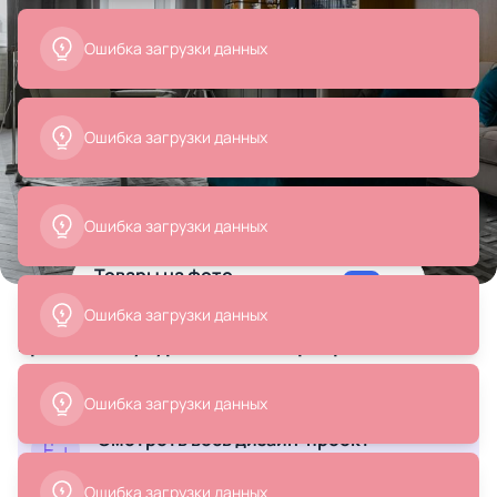
Ошибка загрузки данных
Ошибка загрузки данных
Ошибка загрузки данных
Все
Текстиль для дома
Люстры
Табуреты
Товары на фото
+ 10
10 позиций
Ошибка загрузки данных
проект «Двухуровневая квартира в стиле
неоклассики»
Ошибка загрузки данных
Смотреть весь дизайн-проект
2 500 ₽
2 500 ₽
Ванная, кухня, прихожая ...
Подушка декоративная BOXY
Подушка декоративная BOXY
Ошибка загрузки данных