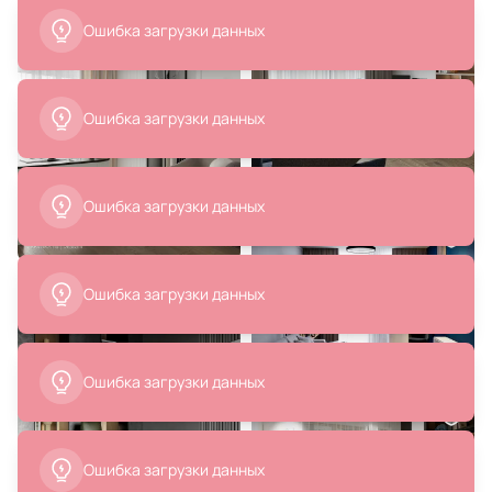
Ошибка загрузки данных
25 620 ₽
28 500 ₽
Подвесной светильник Loft It
Люстра KINK Light Рапис 07648-
Matisse G9 25W 10008/8 Grey
6,16(4000K)
В корзину
В корзину
29 480 ₽
5 590 ₽
2 872 ₽
Подвесной светильник Loft It
Люстра потолочная Lumion EVIN
Matisse G9 25W 10008/700 Grey
LED 3000-6000К
(теплый,белый,холодный) 90W
5656/90CL
В корзину
В корзину