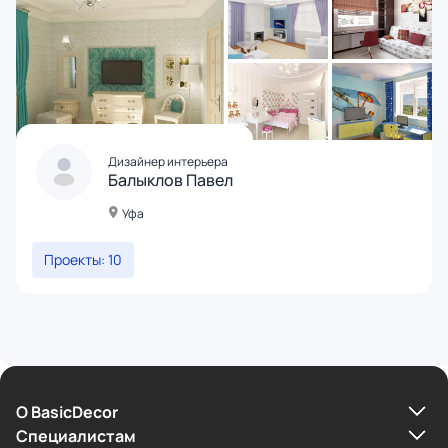
Дизайнер интерьера
Балыклов Павел
Уфа
Проекты: 10
О BasicDecor
Cпециалистам