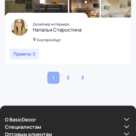
Дизайнер интерьера
Наталья Старостина
Екатеринбург
Проекты: 5
1
2
3
О BasicDecor
Cпециалистам
Оптовым клиентам