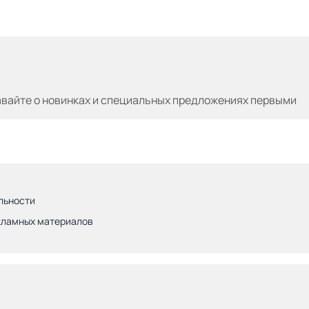
авайте
о новинках и специальных предложениях первыми
льности
кламных материалов