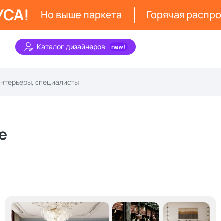
УСА!
Но выше паркета
Горячая распр
Каталог дизайнеров
е