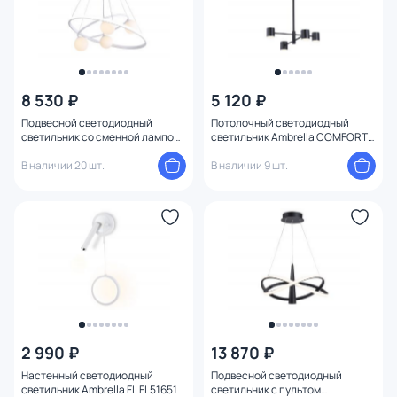
8 530 ₽
5 120 ₽
Подвесной светодиодный
Потолочный светодиодный
светильник со сменной лампой
светильник Ambrella COMFORT
и с пультом управления Ambrella
FL FL51707
FL G9 3000-6400К FL66321
В наличии 20 шт.
В наличии 9 шт.
2 990 ₽
13 870 ₽
Настенный светодиодный
Подвесной светодиодный
светильник Ambrella FL FL51651
светильник с пультом