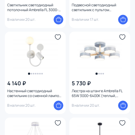
Светильник светодиодный
Подвесной светодиодный
потолочный Ambrella FL 3000-
светильник с пультом
6000 FL516339
управления Ambrella FL 3000-
В наличии 20 шт.
6400К (теплый, белый,
В наличии 17 шт.
холодный) FL51488
4 140 ₽
5 730 ₽
Настенный светодиодный
Люстра на штанге Ambrella FL
светильник со сменной лампой
65W 3000-6400К (теплый,
Ambrella FL FL66388
белый, холодный) FL4826
В наличии 20 шт.
В наличии 20 шт.