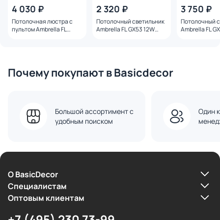
4 030 ₽
2 320 ₽
3 750 ₽
Потолочная люстра с
Потолочный светильник
Потолочный с
пультом Ambrella FL
Ambrella FL GX53 12W
Ambrella FL G
3000-6400K 40W FL4821
FL51722
FL51725
Почему покупают в Basicdecor
Большой ассортимент с
Один к
удобным поиском
менед
О BasicDecor
Cпециалистам
Оптовым клиентам
+7 (495) 230 73-99