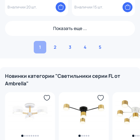
управления Ambrella FL FL5114
FL51457
В наличии 20 шт.
В наличии 15 шт.
Показать еще ...
1
2
3
4
5
Новинки категории "Светильники серии FL от
Ambrella"