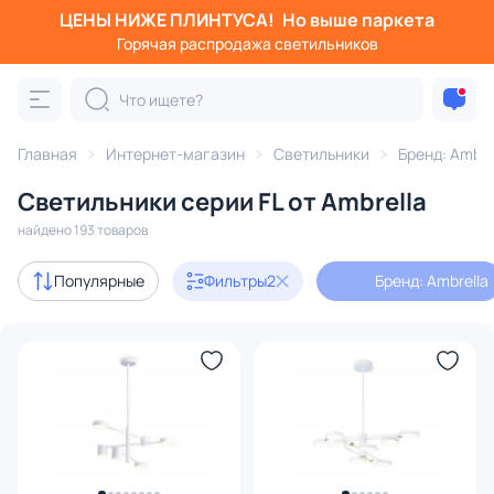
ЦЕНЫ НИЖЕ ПЛИНТУСА!
Но выше паркета
Фильтры
Горячая распродажа светильников
Бренд: Ambrella
Серия: FL
Категория:
Все светильники
Главная
Интернет-магазин
Светильники
Бренд: Ambre
Люстры
Подвесные светильники
Потолочные светил
Светильники серии FL от Ambrella
найдено 193 товаров
В наличии
110
Популярные
Фильтры
2
Бренд: Ambrella
Бренд
1
Серия
1
Цвет
Стиль