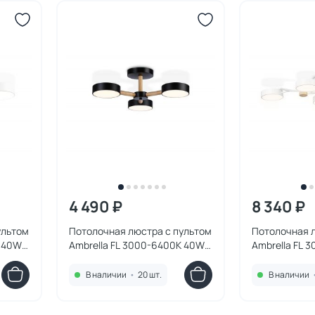
4 490 ₽
8 340 ₽
ультом
Потолочная люстра с пультом
Потолочная 
K 40W
Ambrella FL 3000-6400K 40W
Ambrella FL 
FL4823
FL4834
В наличии
•
20 шт.
В наличии