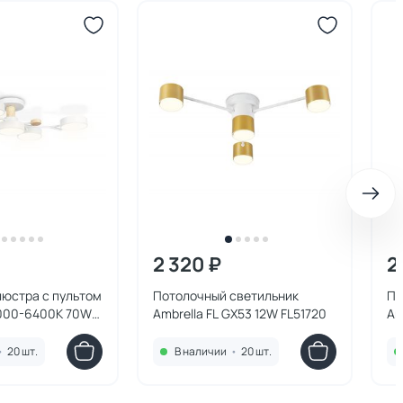
2 320 ₽
2
люстра с пультом
Потолочный светильник
По
3000-6400K 70W
Ambrella FL GX53 12W FL51720
Am
•
20 шт.
В наличии
•
20 шт.