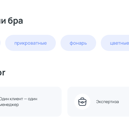
и бра
прикроватные
фонарь
цветные
or
Один клиент — один
Экспертиза
менеджер