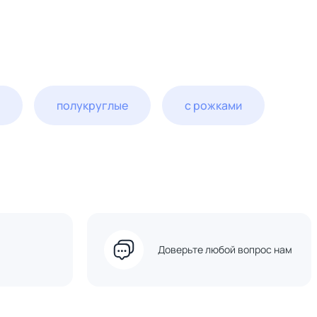
полукруглые
с рожками
Доверьте любой вопрос нам