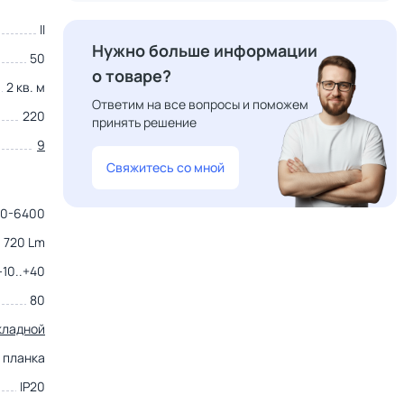
II
Нужно больше информации
50
о товаре?
2 кв. м
Ответим на все вопросы и поможем
220
принять решение
9
Свяжитесь со мной
0-6400
720 Lm
-10..+40
80
кладной
планка
IP20