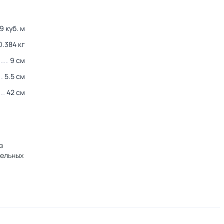
9 куб. м
0.384 кг
9 см
5.5 см
42 см
з
тельных