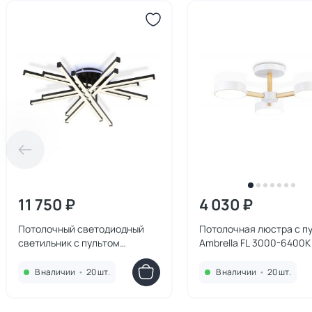
11 750 ₽
4 030 ₽
Потолочный светодиодный
Потолочная люстра с п
светильник с пультом
Ambrella FL 3000-6400
Ambrella FL 3000-6400K 119W
FL4821
FL6276
В наличии
•
20 шт.
В наличии
•
20 шт.