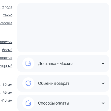
2 года
техно
Ambrella
пластик
белый
пластик
Доставка - Москва
черный
Обмен и возврат
80 мм
45 мм
410 мм
Способы оплаты