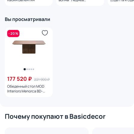
Александр
Гаянэ Добров
Вы просматривали
- 20 %
177 520 ₽
221 900 ₽
Обеденный стол MOD
Interiors Menorca BD-
876389
Почему покупают в Basicdecor