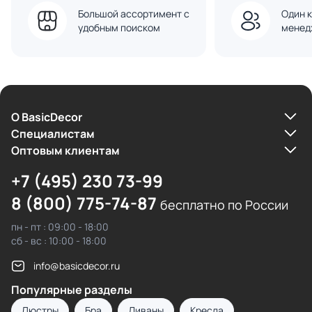
Большой ассортимент с
Один к
удобным поиском
менед
О BasicDecor
Cпециалистам
Оптовым клиентам
+7 (495) 230 73-99
8 (800) 775-74-87
бесплатно по России
пн - пт : 09:00 - 18:00
сб - вс : 10:00 - 18:00
info@basicdecor.ru
Популярные разделы
Люстры
Бра
Диваны
Кресла