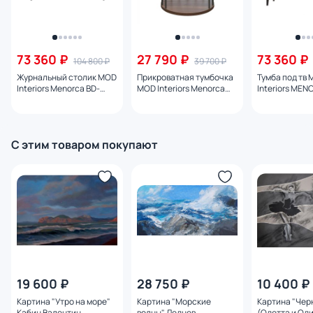
73 360 ₽
27 790 ₽
73 360 ₽
104 800 ₽
39 700 ₽
Журнальный столик MOD
Прикроватная тумбочка
Тумба под тв
Interiors Menorca BD-
MOD Interiors Menorca
Interiors MEN
876386
BD-876411
3208577
С этим товаром покупают
19 600 ₽
28 750 ₽
10 400 ₽
Картина "Утро на море"
Картина "Морские
Картина "Чер
Кабин Валентин
волны" Леднев
(Одетта и Од