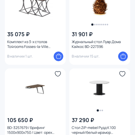
35 075 ₽
31 901 ₽
Комплект из 3-х столов
Журнальный стол Лувр Дома
To4rooms Fosses-la-Ville
Кайкос BD-227396
3850838.0011
В наличии 1 шт.
В наличии 15 шт.
105 650 ₽
37 290 ₽
BD-3257679 / Брифинг
Стол ZiP-mebel Рудд К 100
1500х900х750 / Цвет: орех
черный/белый мрамор