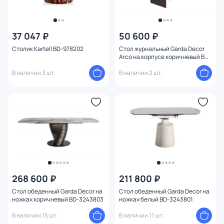
37 047 ₽
50 600 ₽
Столик Kartell BD-978202
Стол журнальный Garda Decor
Arco на корпусе коричневый BD-
3243862
В наличии 3 шт.
В наличии 2 шт.
268 600 ₽
211 800 ₽
Стол обеденный Garda Decor на
Стол обеденный Garda Decor на
ножках коричневый BD-3243803
ножках белый BD-3243801
В наличии 15 шт.
В наличии 11 шт.