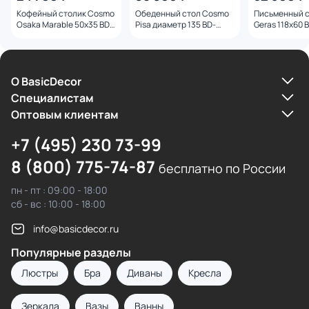
Кофейный столик Cosmo
Обеденный стол Cosmo
Письменный 
Osaka Marable 50х35 BD-
Pisa диаметр 135 BD-
Geras 118х60
3235602
3235591
О BasicDecor
Cпециалистам
Оптовым клиентам
+7 (495) 230 73-99
8 (800) 775-74-87
бесплатно по России
пн - пт : 09:00 - 18:00
сб - вс : 10:00 - 18:00
info@basicdecor.ru
Популярные разделы
Люстры
Бра
Диваны
Кресла
Зеркала
Вазы
Ванны