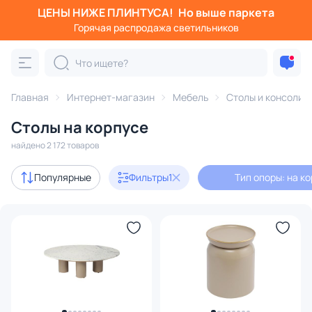
ЦЕНЫ НИЖЕ ПЛИНТУСА!
Но выше паркета
Фильтры
Горячая распродажа светильников
Тип опоры: на корпусе
Категория:
Столы и консоли
Главная
Интернет-магазин
Мебель
Столы и консоли
Столы на корпусе
журнальные
кухонные
компьютерные
письменны
найдено 2 172 товаров
Акции
104
Популярные
Фильтры
1
Тип опоры: на к
с 3D-моделями
9
В наличии
977
Доставка
Цена