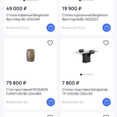
49 000 ₽
19 900 ₽
От
До
Столик кофейный Bergenson
Столик журнальный Bergenson
Bjorn Mojo BD-3022489
Bjorn Ingvild BD-3022523
В наличии 11 шт.
В наличии 31 шт.
Бренд
Цвет
Стиль
Страна
Материал
79 800 ₽
7 800 ₽
Стол приставной ROOMERS
Столик-подставка Sotogrande
FURNITURE BD-2044983
TP-4050 BD-3054192
Размер
В наличии 1 шт.
В наличии 1 шт.
Тип помещения