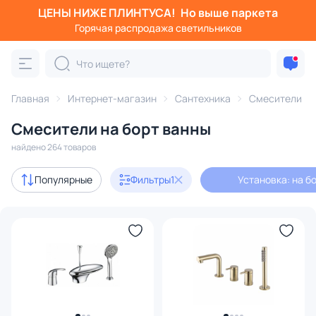
ЦЕНЫ НИЖЕ ПЛИНТУСА!
Но выше паркета
Фильтры
Горячая распродажа светильников
Установка: на борт ванны
Категория:
Смесители
Главная
Интернет-магазин
Сантехника
Смесители
Смесители на борт ванны
для кухонной мойки
для раковины
с термостатом
найдено 264 товаров
Акции
44
Популярные
Фильтры
1
Установка: на б
В наличии
127
Доставка
Цена
От
До