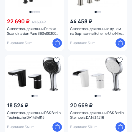
22 690 ₽
44 458 ₽
49 690 ₽
Смеситель для ванны Damixa
Смеситель для ванны с душем
Scandinavian Pure 360400300
на борт ванны Boheme Uno Nikel
черный
Brush 460-NB
В наличии 5 шт.
В наличии 5 шт.
18 524 ₽
20 669 ₽
Смеситель для ванны D&K Berlin
Смеситель для ванны D&K Berlin
Technische DA1434915
Steinbeis DA1434216
В наличии 54 шт.
В наличии 30 шт.