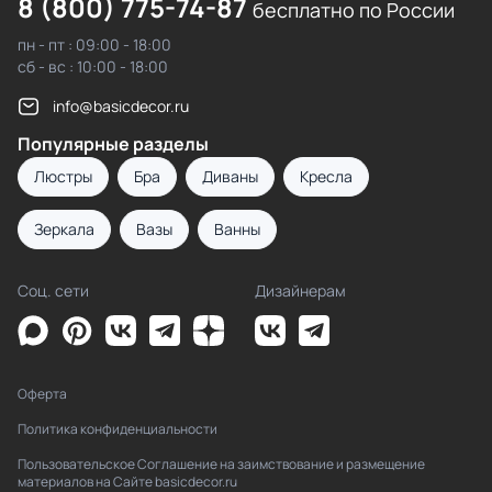
8 (800) 775-74-87
бесплатно по России
пн - пт : 09:00 - 18:00
сб - вс : 10:00 - 18:00
info@basicdecor.ru
Популярные разделы
Люстры
Бра
Диваны
Кресла
Зеркала
Вазы
Ванны
Соц. сети
Дизайнерам
Оферта
Политика конфиденциальности
Пользовательское Соглашение на заимствование и размещение
материалов на Сайте basicdecor.ru