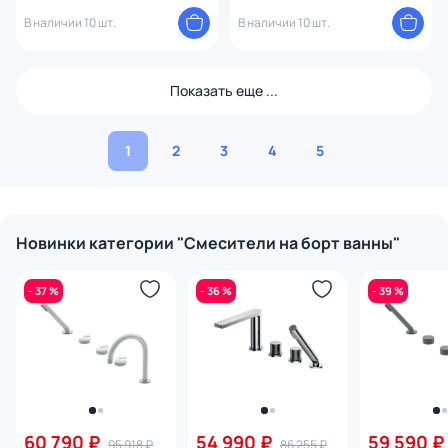
GS7815MSN, графит
ORS7815MSG, медь
В наличии 10 шт.
В наличии 10 шт.
Показать еще ...
1
2
3
4
5
Новинки категории "Смесители на борт ванны"
- 37 %
- 36 %
- 39 %
60 790 ₽
54 990 ₽
59 590 ₽
95 918 ₽
86 255 ₽