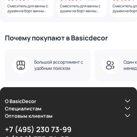
Смеситель для ванны с
Смеситель для ванны с
Смеситель дл
душем на борт ванны
душем на борт ванны
душем на бор
Feramolli La élite
Feramolli Dante CS8826S,
Feramolli La él
CS7815MSB, никель
никель
графит
Почему покупают в Basicdecor
Большой ассортимент с
Один к
удобным поиском
менед
О BasicDecor
Cпециалистам
Оптовым клиентам
+7 (495) 230 73-99