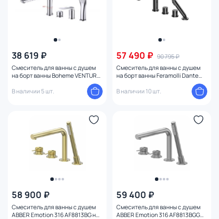
38 619 ₽
57 490 ₽
90 795 ₽
Смеситель для ванны с душем
Смеситель для ванны с душем
на борт ванны Boheme VENTURO
на борт ванны Feramolli Dante
370
GS8826F, графит
В наличии 5 шт.
В наличии 10 шт.
58 900 ₽
59 400 ₽
Смеситель для ванны с душем
Смеситель для ванны с душем
ABBER Emotion 316 AF8813BG на
ABBER Emotion 316 AF8813BGG