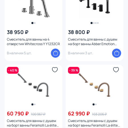
38 950 ₽
38 800 ₽
Смеситель для ванны на 4
Смеситель для ванны с душем
отверстия Whitecross Y Y1232CR
на борт ванны Abber Emotion
AF8813B, черный матовый
В наличии 5 шт.
В наличии 3 шт.
- 40 %
- 39 %
60 790 ₽
62 990 ₽
100 967 ₽
103 206 ₽
Смеситель для ванны с душем
Смеситель для ванны с душем
на борт ванны Feramolli La élite
на борт ванны Feramolli La élite