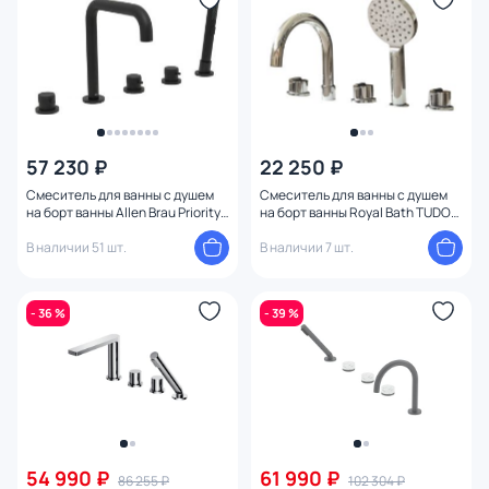
57 230 ₽
22 250 ₽
Смеситель для ванны с душем
Смеситель для ванны с душем
на борт ванны Allen Brau Priority
на борт ванны Royal Bath TUDOR
5.31007-31 черный матовый
RB104
В наличии 51 шт.
В наличии 7 шт.
- 36 %
- 39 %
54 990 ₽
61 990 ₽
86 255 ₽
102 304 ₽