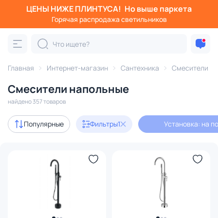
ЦЕНЫ НИЖЕ ПЛИНТУСА!
Но выше паркета
Фильтры
Горячая распродажа светильников
Установка: на пол
Категория:
Смесители
Главная
Интернет-магазин
Сантехника
Смесители
Смесители напольные
для кухонной мойки
для раковины
с термостатом
найдено 357 товаров
Акции
79
Популярные
Фильтры
1
Установка: на п
с 3D-моделями
3
В наличии
192
Доставка
Цена