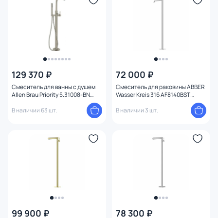
129 370 ₽
72 000 ₽
Смеситель для ванны с душем
Смеситель для раковины ABBER
Allen Brau Priority 5.31008-BN
Wasser Kreis 316 AF8140BST
никель браш
напольный, брашированная
В наличии 63 шт.
сталь
В наличии 3 шт.
99 900 ₽
78 300 ₽