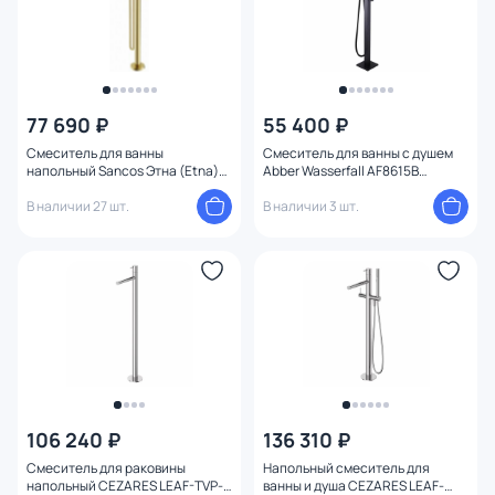
Конструкция
77 690 ₽
55 400 ₽
Смеситель для ванны
Смеситель для ванны с душем
напольный Sancos Этна (Etna)
Abber Wasserfall AF8615B
SC9009BG брашированное
напольный, черный матовый
золото
В наличии 27 шт.
В наличии 3 шт.
106 240 ₽
136 310 ₽
Смеситель для раковины
Напольный смеситель для
напольный CEZARES LEAF-TVP-
ванны и душа CEZARES LEAF-