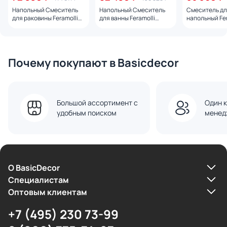
Напольный Смеситель
Напольный Смеситель
Смеситель дл
для раковины Feramolli
для ванны Feramolli
напольный Fer
Dante CS8828F, никель
Dante CS8829F, никель
élite CSL4MB,
Почему покупают в Basicdecor
Большой ассортимент с
Один к
удобным поиском
менед
О BasicDecor
Cпециалистам
Оптовым клиентам
+7 (495) 230 73-99