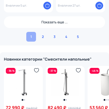
Brush 469-NB
SC9009BN брашированный
В наличии 5 шт.
никель
В наличии 27 шт.
Показать еще ...
1
2
3
4
5
Новинки категории "Смесители напольные"
- 36 %
- 37 %
- 46 %
72 990 ₽
82 490 ₽
53 560 ₽
114 611 ₽
130 528 ₽