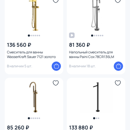
Назначение
Форма
Функции
136 560 ₽
81 360 ₽
Длина (см)
Смеситель для ванны
Напольный смеситель для
WasserKraft Sauer 7121 золото
ванны Paini Cox 78CR136LM
Глубина (см)
В наличии 5 шт.
В наличии 18 шт.
Поверхность
Тип излива
Вращение излива
Механизм
85 260 ₽
133 880 ₽