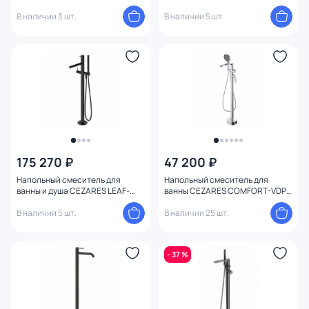
L-01-W0 хром
VDP-L-01 хром
В наличии 3 шт.
В наличии 5 шт.
175 270 ₽
47 200 ₽
Напольный смеситель для
Напольный смеситель для
ванны и душа CEZARES LEAF-
ванны CEZARES COMFORT-VDP-
VDP-L-NOP черный матовый
01 хром
В наличии 5 шт.
В наличии 25 шт.
- 37 %