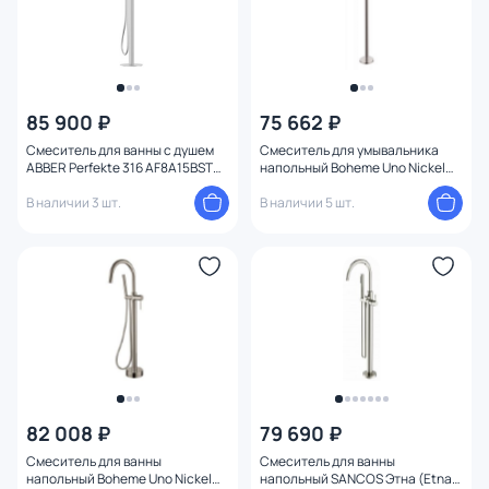
85 900 ₽
75 662 ₽
Смеситель для ванны с душем
Смеситель для умывальника
ABBER Perfekte 316 AF8A15BST
напольный Boheme Uno Nickel
отдельностоящий , сталь
Brush 107-NB
брашированная
В наличии 3 шт.
В наличии 5 шт.
82 008 ₽
79 690 ₽
Смеситель для ванны
Смеситель для ванны
напольный Boheme Uno Nickel
напольный SANCOS Этна (Etna)