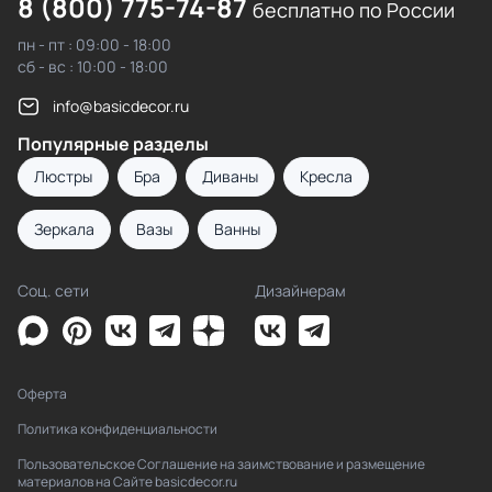
8 (800) 775-74-87
бесплатно по России
пн - пт : 09:00 - 18:00
сб - вс : 10:00 - 18:00
info@basicdecor.ru
Популярные разделы
Люстры
Бра
Диваны
Кресла
Зеркала
Вазы
Ванны
Соц. сети
Дизайнерам
Оферта
Политика конфиденциальности
Пользовательское Соглашение на заимствование и размещение
материалов на Сайте basicdecor.ru