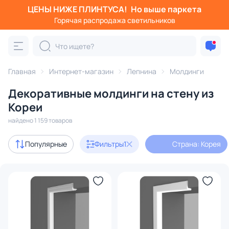
ЦЕНЫ НИЖЕ ПЛИНТУСА!
Но выше паркета
Фильтры
Горячая распродажа светильников
Страна: Корея
Категория:
Молдинги
Главная
Интернет-магазин
Лепнина
Молдинги
Декоративные молдинги на стену из
угловые
круговой
Кореи
найдено 1 159 товаров
В наличии
1150
Популярные
Фильтры
1
Страна: Корея
Цена
От
До
Цвет