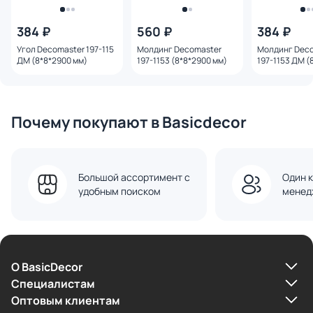
384 ₽
560 ₽
384 ₽
Угол Decomaster 197-115
Молдинг Decomaster
Молдинг Dec
ДМ (8*8*2900 мм)
197-1153 (8*8*2900 мм)
197-1153 ДМ (
мм)
Почему покупают в Basicdecor
Большой ассортимент с
Один к
удобным поиском
менед
О BasicDecor
Cпециалистам
Оптовым клиентам