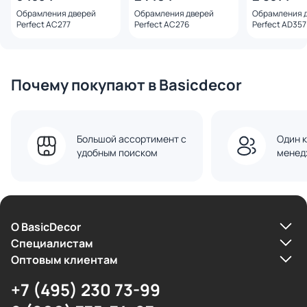
Обрамления дверей
Обрамления дверей
Обрамления 
Perfect AC277
Perfect AC276
Perfect AD357
Почему покупают в Basicdecor
Большой ассортимент с
Один к
удобным поиском
менед
О BasicDecor
Cпециалистам
Оптовым клиентам
+7 (495) 230 73-99