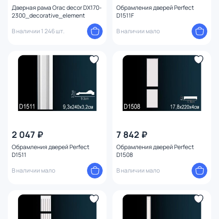
Дверная рама Orac decor DX170-
Обрамления дверей Perfect
2300_decorative_element
D1511F
В наличии 1 246 шт.
В наличии мало
2 047 ₽
7 842 ₽
Обрамления дверей Perfect
Обрамления дверей Perfect
D1511
D1508
В наличии мало
В наличии мало