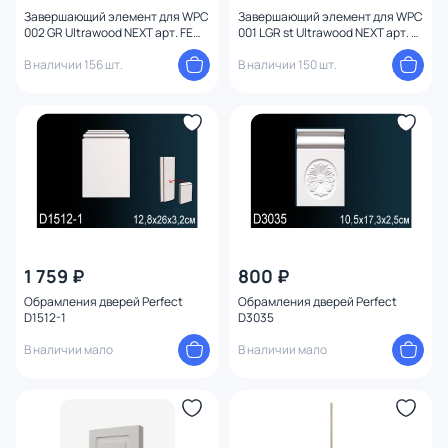
Завершающий элемент для WPC
Завершающий элемент для WPC
002 GR Ultrawood NEXT арт. FE
001 LGR st Ultrawood NEXT арт. FE
WPC 002 GR (2900 х 20 х 20 мм)
WPC 001 LGR st (2950 х 10 мм)
В наличии 156 шт.
В наличии 150 шт.
1 759 ₽
800 ₽
Обрамления дверей Perfect
Обрамления дверей Perfect
D1512-1
D3035
В наличии мало
В наличии мало