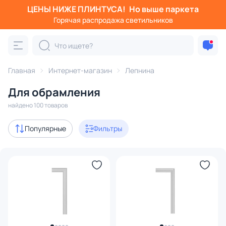
ЦЕНЫ НИЖЕ ПЛИНТУСА!
Но выше паркета
Фильтры
Горячая распродажа светильников
Категория:
Для обрамления
Главная
Интернет-магазин
Лепнина
каминов
проемов и арок
зеркал
Для обрамления
с 3D-моделями
42
найдено 100 товаров
В наличии
93
Популярные
Фильтры
Доставка
Цена
От
До