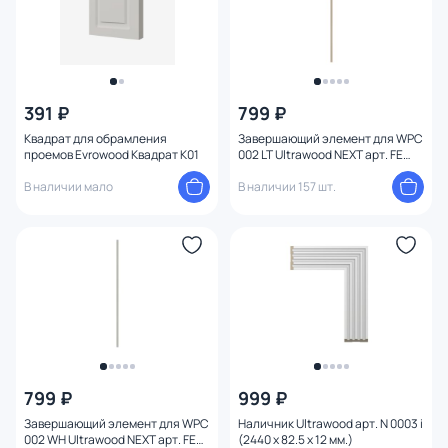
391 ₽
799 ₽
Квадрат для обрамления
Завершающий элемент для WPC
проемов Evrowood Квадрат K01
002 LT Ultrawood NEXT арт. FE
WPC 002 LT (2900 х 20 х 20 мм)
В наличии мало
В наличии 157 шт.
799 ₽
999 ₽
Завершающий элемент для WPC
Наличник Ultrawood арт. N 0003 i
002 WH Ultrawood NEXT арт. FE
(2440 х 82.5 х 12 мм.)