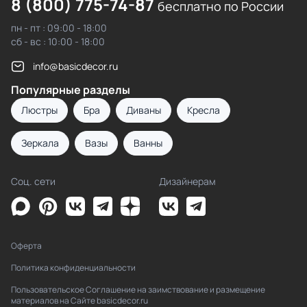
8 (800) 775-74-87
бесплатно по России
пн - пт : 09:00 - 18:00
сб - вс : 10:00 - 18:00
info@basicdecor.ru
Популярные разделы
Люстры
Бра
Диваны
Кресла
Зеркала
Вазы
Ванны
Соц. сети
Дизайнерам
Оферта
Политика конфиденциальности
Пользовательское Соглашение на заимствование и размещение
материалов на Сайте basicdecor.ru