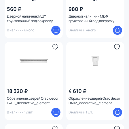
560 ₽
980 ₽
Дверной наличник МДФ
Дверной наличник МДФ
грунтованный под покраску
грунтованный под покраску
Deartio D 5.75.16
Deartio D 2.93.22
В наличии много
В наличии много
18 320 ₽
4 610 ₽
Обрамление дверей Orac decor
Обрамление дверей Orac decor
D401_decorative_element
D402_decorative_element
В наличии 12 шт.
В наличии 1 шт.