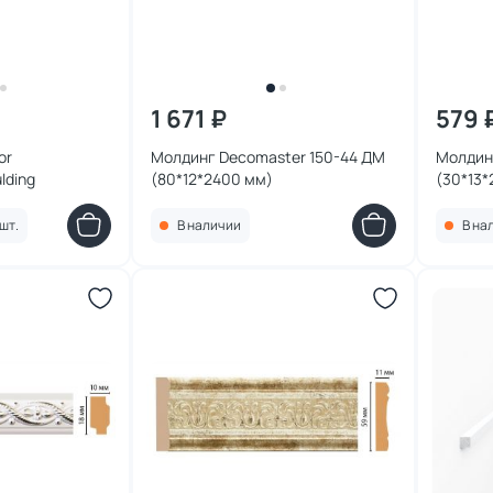
1 671 ₽
579 
or
Молдинг Decomaster 150-44 ДМ
Молдинг
lding
(80*12*2400 мм)
(30*13
шт.
В наличии
В на