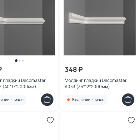
₽
348 ₽
г гладкий Decomaster
Молдинг гладкий Decomaster
 (40*17*2000мм)
A033 (35*12*2000мм)
личии
•
мало
В наличии
•
мало