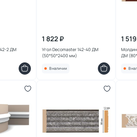
1 822 ₽
1 519
142-2 ДМ
Угол Decomaster 142-40 ДМ
Молдин
(50*50*2400 мм)
ДМ (80
В наличии
В на