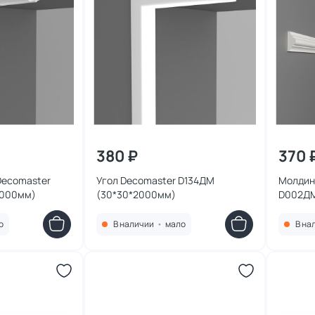
380 ₽
370 
Decomaster
Угол Decomaster D134ДМ
Молдин
2000мм)
(30*30*2000мм)
D002ДМ
о
В наличии
•
мало
В на