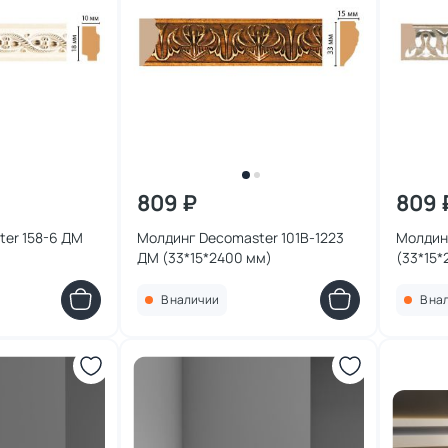
809 ₽
809 
er 158-6 ДМ
Молдинг Decomaster 101B-1223
Молдин
ДМ (33*15*2400 мм)
(33*15*
В наличии
В на