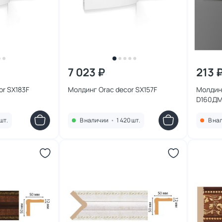
7 023 ₽
213 
or SX183F
Молдинг Orac decor SX157F
Молдин
D160ДМ
шт.
В наличии
•
1 420 шт.
В на