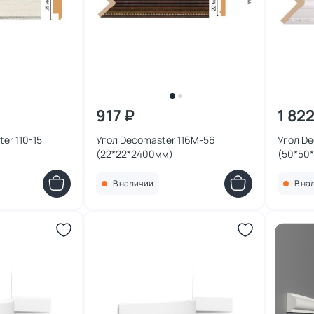
917 ₽
1 822
er 110-15
Угол Decomaster 116M-56
Угол De
(22*22*2400мм)
(50*50
В наличии
В на