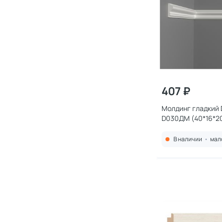
407 ₽
Молдинг гладкий 
D030ДМ (40*16*2
В наличии
•
мал