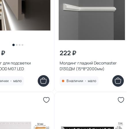
 ₽
222 ₽
г для подсветки
Молдинг гладкий Decomaster
OD M07 LED
D130ДМ (15*8*2000мм)
личии
•
мало
В наличии
•
мало