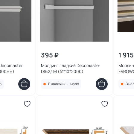
395 ₽
1 915
Decomaster
Молдинг гладкий Decomaster
Молдин
000мм)
D162ДМ (41*10*2000)
EVROWO
о
В наличии
•
мало
В на