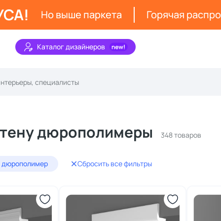
УСА!
Но выше паркета
Горячая распр
Каталог дизайнеров
стену дюрополимеры
348 товаров
: дюрополимер
Сбросить все фильтры