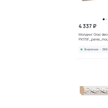
4 337 ₽
Молдинг Orac dec
PX175F_panel_mou
В наличии
•
389 