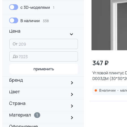
с 3D-моделями
1
В наличии
338
Цена
От
До
347 ₽
применить
Угловой плинтус 
D003ДМ (30*30*
Бренд
В наличии
•
мал
Цвет
Страна
Материал
1
Оформление