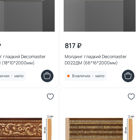
₽
817 ₽
г гладкий Decomaster
Молдинг гладкий Decomaster
 (18*10*2000мм)
D022ДМ (66*16*2000мм)
личии
•
мало
В наличии
•
мало