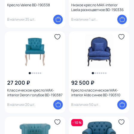
Ширина (см)
Кресло Valene BD-190338
Низкое кресло MAK-interior
Laela разноцветное BD-190336
В наличии 35 шт.
В наличии 1 шт.
Высота (см)
Высота сиденья (см)
27 200 ₽
92 500 ₽
Классическое кресло MAK-
Кресло классическое MAK-
interior Deron голубое BD-190387
interior Aldo синее BD-190310
В наличии 20 шт.
В наличии 50 шт.
- 10 %