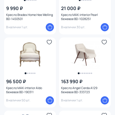
9 990 ₽
21 000 ₽
Кресло Bradex Home Hee Welling
Кресло MAK-interior Pearl
Бренд
BD-1450501
бежевое BD-1028251
В наличии 1 шт.
В наличии 30 шт.
Цвет
Стиль
1
Страна
Материал
Тип помещения
96 500 ₽
163 990 ₽
Кресло MAK-interior Aldo
Кресло Angel Cerda A129
бежевое BD-190311
бежевое BD-333723
Назначение
В наличии 50 шт.
В наличии 1 шт.
Форма