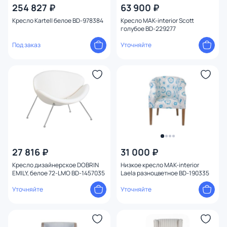
254 827 ₽
63 900 ₽
Кресло Kartell белое BD-978384
Кресло MAK-interior Scott
голубое BD-229277
Под заказ
Уточняйте
27 816 ₽
31 000 ₽
Кресло дизайнерское DOBRIN
Низкое кресло MAK-interior
EMILY, белое 72-LMO BD-1457035
Laela разноцветное BD-190335
Уточняйте
Уточняйте