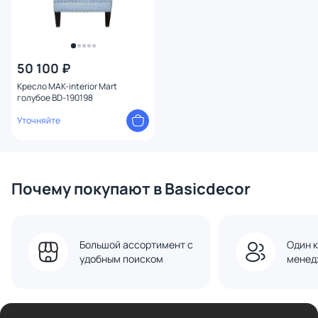
50 100 ₽
Кресло MAK-interior Mart
голубое BD-190198
Уточняйте
Почему покупают в Basicdecor
Большой ассортимент с
Один к
удобным поиском
менед