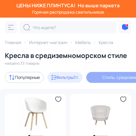
ЦЕНЫ НИЖЕ ПЛИНТУСА!
Но выше паркета
Фильтры
Горячая распродажа светильников
Стиль: средиземноморский
Категория:
Кресла
Главная
Интернет-магазин
Мебель
Кресла
Кресла в средиземноморском стиле
с ушами
высокие
кресло-качалка
кожаные
найдено 33 товаров
Акции
5
Популярные
Фильтры
1
Стиль: средизе
В наличии
17
Доставка
Цена
От
До