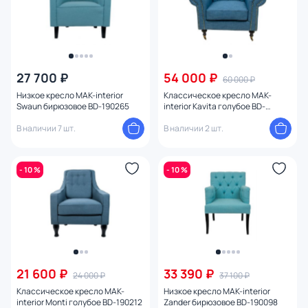
27 700 ₽
54 000 ₽
60 000 ₽
Низкое кресло MAK-interior
Классическое кресло MAK-
Swaun бирюзовое BD-190265
interior Kavita голубое BD-
190262
В наличии 7 шт.
В наличии 2 шт.
- 10 %
- 10 %
21 600 ₽
33 390 ₽
24 000 ₽
37 100 ₽
Классическое кресло MAK-
Низкое кресло MAK-interior
interior Monti голубое BD-190212
Zander бирюзовое BD-190098