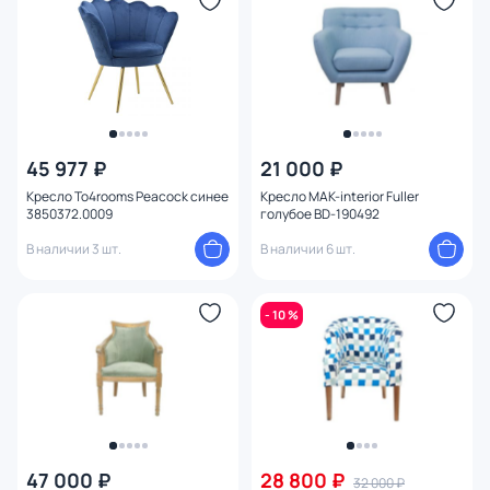
Оформление
Глубина (см)
Форма спинки
45 977 ₽
21 000 ₽
Жесткость
Кресло To4rooms Peacock синее
Кресло MAK-interior Fuller
3850372.0009
голубое BD-190492
Подлокотники
В наличии 3 шт.
В наличии 6 шт.
Материал обивки
- 10 %
Материал каркаса
Тип опоры
Цвет ножек
47 000 ₽
28 800 ₽
32 000 ₽