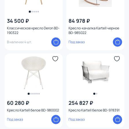
34 500 ₽
84 978 ₽
Классическое кресло Deron BD-
Кресло-качалка Kartell черное
190322
BD-985022
В наличии 4 шт.
Под заказ
60 280 ₽
254 827 ₽
Кресло Kartell белое BD-980002
Кресло Kartell белое BD-978391
Под заказ
Под заказ