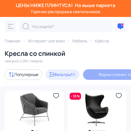
ЦЕНЫ НИЖЕ ПЛИНТУСА!
Но выше паркета
Фильтры
Горячая распродажа светильников
Форма спинки: сплошная
Категория:
Кресла
Главная
Интернет-магазин
Мебель
Кресла
Кресла со спинкой
с ушами
высокие
кресло-качалка
кожаные
найдено 2 284 товаров
Акции
293
Популярные
Фильтры
1
Форма спинки: 
с 3D-моделями
17
- 33 %
В наличии
1039
Доставка
Цена