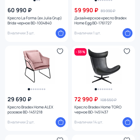
60 990 ₽
59 990 ₽
89 990 ₽
От
До
Кресло La Forma (ex Julia Grup)
Дизайнерское кресло Bradex
Brida черное BD-1004840
Home Egg BD-1761727
В наличии 3 шт.
В наличии 1 шт.
Бренд
Цвет
- 33 %
Стиль
Страна
Материал
29 690 ₽
72 990 ₽
108 550 ₽
Кресло Bradex Home ALEX
Кресло Bradex Home TORO
розовое BD-1451218
черное BD-1451437
Размер
В наличии 2 шт.
В наличии 14 шт.
Тип помещения