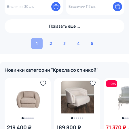
В наличии 30 шт.
В наличии 117 шт.
Показать еще ...
1
2
3
4
5
Новинки категории "Кресла со спинкой"
- 10 %
219 400 ₽
189 800 ₽
71 370 ₽