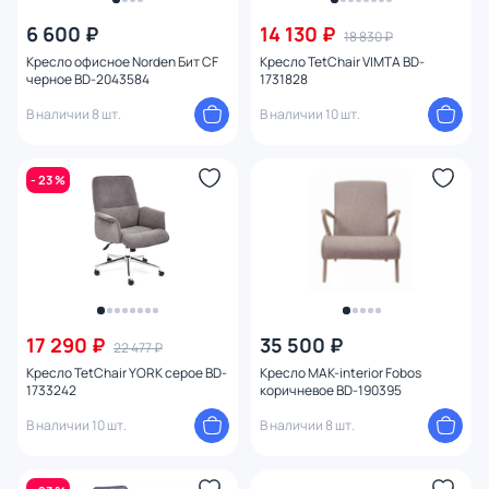
6 600 ₽
14 130 ₽
18 830 ₽
Кресло офисное Norden Бит CF
Кресло TetChair VIMTA BD-
черное BD-2043584
1731828
В наличии 8 шт.
В наличии 10 шт.
- 23 %
17 290 ₽
35 500 ₽
22 477 ₽
Кресло TetChair YORK серое BD-
Кресло MAK-interior Fobos
1733242
коричневое BD-190395
В наличии 10 шт.
В наличии 8 шт.