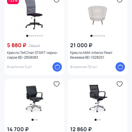
- 23 %
5 880 ₽
21 000 ₽
7 644 ₽
Кресло TetChair START черно-
Кресло MAK-interior Pearl
серое BD-2858083
бежевое BD-1028251
В наличии 5 шт.
В наличии 30 шт.
14 700 ₽
12 860 ₽