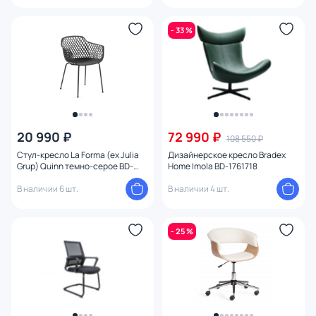
- 33 %
20 990 ₽
72 990 ₽
108 550 ₽
Стул-кресло La Forma (ex Julia
Дизайнерское кресло Bradex
Grup) Quinn темно-серое BD-
Home Imola BD-1761718
1004764
В наличии 6 шт.
В наличии 4 шт.
- 25 %