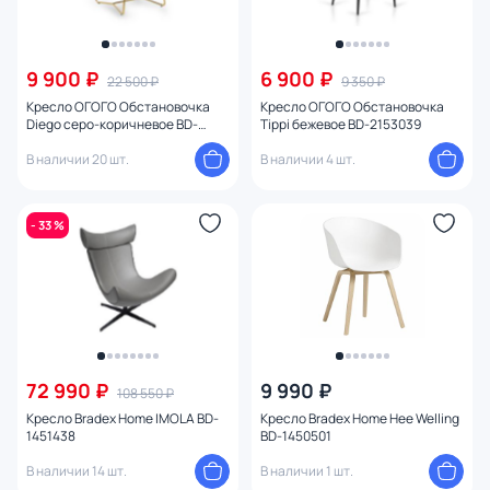
9 900 ₽
6 900 ₽
22 500 ₽
9 350 ₽
Кресло ОГОГО Обстановочка
Кресло ОГОГО Обстановочка
Diego серо-коричневое BD-
Tippi бежевое BD-2153039
2088756
В наличии 20 шт.
В наличии 4 шт.
- 33 %
72 990 ₽
9 990 ₽
108 550 ₽
Кресло Bradex Home IMOLA BD-
Кресло Bradex Home Hee Welling
1451438
BD-1450501
В наличии 14 шт.
В наличии 1 шт.