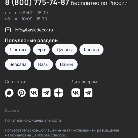
8 (800) 775-74-87
бесплатно по России
пн - пт : 09:00 - 18:00
сб - вс : 10:00 - 18:00
info@basicdecor.ru
Популярные разделы
Люстры
Бра
Диваны
Кресла
Зеркала
Вазы
Ванны
Соц. сети
Дизайнерам
Оферта
Политика конфиденциальности
Пользовательское Соглашение на заимствование и размещение
материалов на Сайте basicdecor.ru