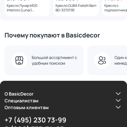
Кресло Лунар MOD
Кресло OLBIA Fratelli Barri
Кресло с
Interiors (Lunar)
BD-3270795
подлокотник
поворотное SELECTION
interior для г
BD-3270903
Nitro Soprano
Почему покупают в Basicdecor
Большой ассортимент с
Один к
удобным поиском
менед
О BasicDecor
Cпециалистам
Оптовым клиентам
+7 (495) 230 73-99