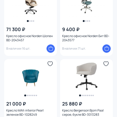
71 300 ₽
9 400 ₽
Кресло офисное Norden Шопен
Кресло офисное Norden Бит BD-
BD-2043457
2043577
В наличии 16 шт.
В наличии 71 шт.
21 000 ₽
25 880 ₽
Кресло MAK-interior Pearl
Кресло Bergenson Bjorn Paal
зеленое BD-1028249
серое, букле BD-3013283