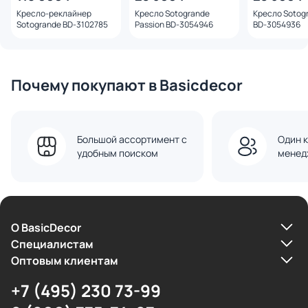
Кресло-реклайнер
Кресло Sotogrande
Кресло Sotogr
Sotogrande BD-3102785
Passion BD-3054946
BD-3054936
Почему покупают в Basicdecor
Большой ассортимент с
Один к
удобным поиском
менед
О BasicDecor
Cпециалистам
Оптовым клиентам
+7 (495) 230 73-99