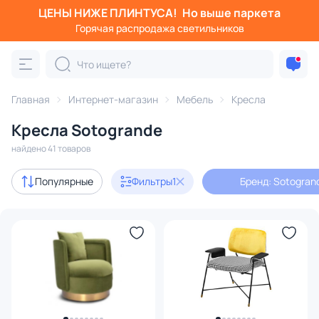
ЦЕНЫ НИЖЕ ПЛИНТУСА!
Но выше паркета
Фильтры
Горячая распродажа светильников
Бренд: Sotogrande
Категория:
Кресла
Главная
Интернет-магазин
Мебель
Кресла
Кресла Sotogrande
с ушами
высокие
кресло-качалка
кожаные
найдено 41 товаров
В наличии
41
Популярные
Фильтры
1
Бренд: Sotogran
Цена
От
До
Бренд
1