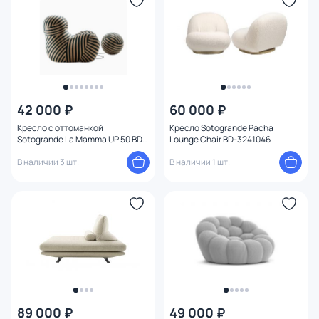
Высота сиденья (см)
42 000 ₽
60 000 ₽
Кресло с оттоманкой
Кресло Sotogrande Pacha
Sotogrande La Mamma UP 50 BD-
Lounge Chair BD-3241046
3241053
В наличии 3 шт.
В наличии 1 шт.
89 000 ₽
49 000 ₽