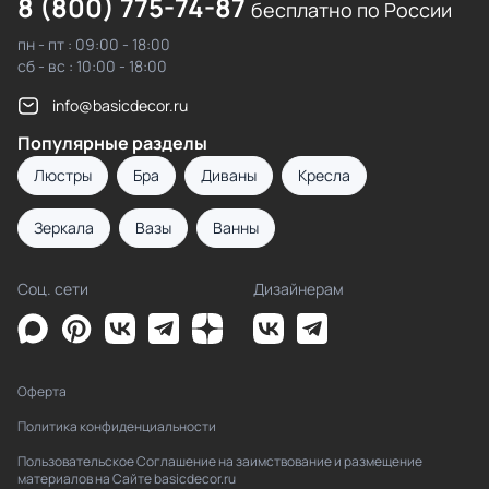
8 (800) 775-74-87
бесплатно по России
пн - пт : 09:00 - 18:00
сб - вс : 10:00 - 18:00
info@basicdecor.ru
Популярные разделы
Люстры
Бра
Диваны
Кресла
Зеркала
Вазы
Ванны
Соц. сети
Дизайнерам
Оферта
Политика конфиденциальности
Пользовательское Соглашение на заимствование и размещение
материалов на Сайте basicdecor.ru