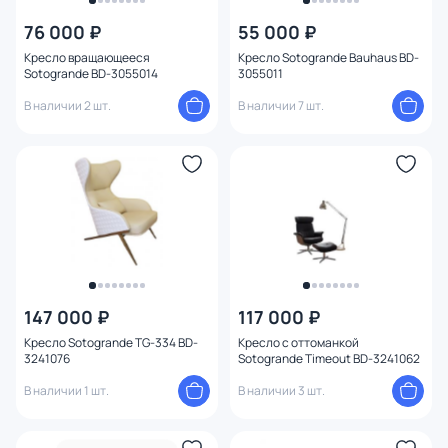
Цвет
76 000 ₽
55 000 ₽
Кресло вращающееся
Кресло Sotogrande Bauhaus BD-
Стиль
Sotogrande BD-3055014
3055011
В наличии 2 шт.
В наличии 7 шт.
Материал
Глубина (см)
Форма спинки
Материал обивки
Тип опоры
147 000 ₽
117 000 ₽
Кресло Sotogrande TG-334 BD-
Кресло с оттоманкой
3241076
Sotogrande Timeout BD-3241062
Ширина (см)
В наличии 1 шт.
В наличии 3 шт.
Высота (см)