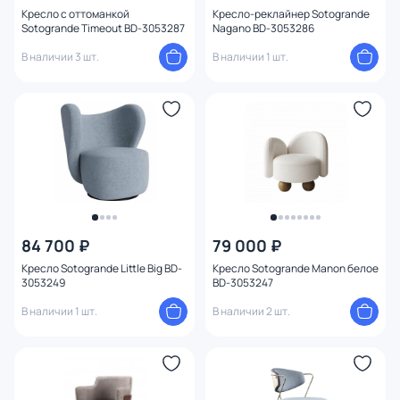
Кресло с оттоманкой
Кресло-реклайнер Sotogrande
Sotogrande Timeout BD-3053287
Nagano BD-3053286
В наличии 3 шт.
В наличии 1 шт.
84 700 ₽
79 000 ₽
Кресло Sotogrande Little Big BD-
Кресло Sotogrande Manon белое
3053249
BD-3053247
В наличии 1 шт.
В наличии 2 шт.