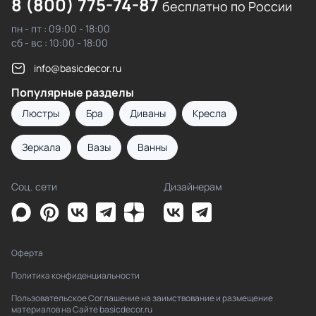
8 (800) 775-74-87
бесплатно по России
пн - пт : 09:00 - 18:00
сб - вс : 10:00 - 18:00
info@basicdecor.ru
Популярные разделы
Люстры
Бра
Диваны
Кресла
Зеркала
Вазы
Ванны
Соц. сети
Дизайнерам
Оферта
Политика конфиденциальности
Пользовательское Соглашение на заимствование и размещение
материалов на Сайте basicdecor.ru