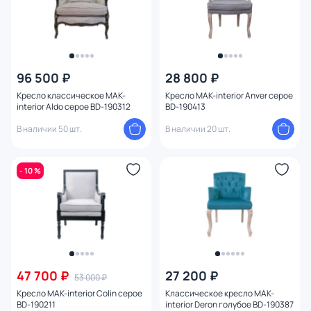
96 500 ₽
28 800 ₽
Кресло классическое MAK-
Кресло MAK-interior Anver серое
interior Aldo серое BD-190312
BD-190413
В наличии 50 шт.
В наличии 20 шт.
- 10 %
47 700 ₽
27 200 ₽
53 000 ₽
Кресло MAK-interior Colin серое
Классическое кресло MAK-
BD-190211
interior Deron голубое BD-190387