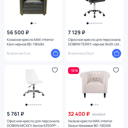
Механизм качания
Высота сиденья (см)
56 500 ₽
7 129 ₽
Кожаное кресло MAK-interior
Офисное кресло для персонала
Karo черное BD-190484
DOBRIN TERRY, черное 9400-LM
BD-1932974
В наличии 2 шт.
В наличии 29 шт.
- 10 %
5 761 ₽
32 400 ₽
36 000 ₽
Офисное кресло для персонала
Низкое кресло MAK-interior
DOBRIN MICKEY, белое 635DPP-
Swaun бежевое BD-190266