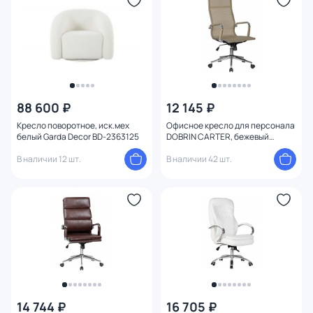
Назначение
Форма
Оформление
88 600 ₽
12 145 ₽
Комплектация
Кресло поворотное, иск.мех
Офисное кресло для персонала
белый Garda Decor BD-2363125
DOBRIN CARTER, бежевый
(22039) 111B-LMR CARTER
Глубина (см)
В наличии 12 шт.
В наличии 42 шт.
Материал сидения
Форма спинки
Жесткость
Подлокотники
14 744 ₽
16 705 ₽