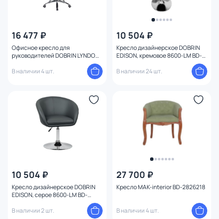
16 477 ₽
10 504 ₽
Офисное кресло для
Кресло дизайнерское DOBRIN
руководителей DOBRIN LYNDON,
EDISON, кремовое 8600-LM BD-
серое 108F-LMR BD-1042297
200295
В наличии 4 шт.
В наличии 24 шт.
10 504 ₽
27 700 ₽
Кресло дизайнерское DOBRIN
Кресло MAK-interior BD-2826218
EDISON, серое 8600-LM BD-
1021375
В наличии 2 шт.
В наличии 4 шт.