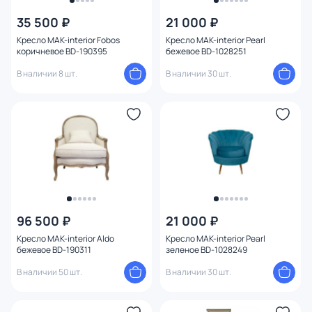
35 500 ₽
21 000 ₽
От
До
Кресло MAK-interior Fobos
Кресло MAK-interior Pearl
коричневое BD-190395
бежевое BD-1028251
В наличии 8 шт.
В наличии 30 шт.
Бренд
Цвет
Стиль
Страна
1
Материал
96 500 ₽
21 000 ₽
Кресло MAK-interior Aldo
Кресло MAK-interior Pearl
бежевое BD-190311
зеленое BD-1028249
Размер
В наличии 50 шт.
В наличии 30 шт.
Тип помещения