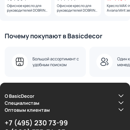
Офисное кресло для
Офисное кресло для
Кресло MAK-in
руководителей DOBRIN
руководителей DOBRIN
Aviana Mint з
LYNDON, серый 108BL-
ARNOLD, чёрный 103B-
3161478
LMR LYNDON
LMR ARNOLD
Почему покупают в Basicdecor
Большой ассортимент с
Один к
удобным поиском
менед
О BasicDecor
Cпециалистам
Оптовым клиентам
+7 (495) 230 73-99