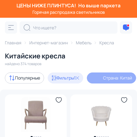
ЦЕНЫ НИЖЕ ПЛИНТУСА!
Но выше паркета
Фильтры
Горячая распродажа светильников
Страна: Китай
Категория:
Кресла
Главная
Интернет-магазин
Мебель
Кресла
Китайские кресла
с ушами
высокие
кресло-качалка
кожаные
найдено 374 товаров
Акции
45
Популярные
Фильтры
1
Страна: Китай
с 3D-моделями
1
В наличии
232
Доставка
Цена