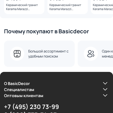
Керамический гранит
Керамический гранит
Керамический
Kerama Marazzi
Kerama Marazzi
Kerama Maraz
DD640500R Про Фьюче
DD750190R Гранд Вуд
DD750290R Гр
серый темный обрезной
коричневый темный
коричневый о
60х60
обрезной 20x160x0,9
20х160х0,9
Почему покупают в Basicdecor
Большой ассортимент с
Один к
удобным поиском
менед
О BasicDecor
Cпециалистам
Оптовым клиентам
+7 (495) 230 73-99