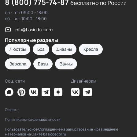
8 (800) 775-74-87
бесплатно по России
пн - пт : 09:00 - 18:00
сб - вс : 10:00 - 18:00
info@basicdecor.ru
Популярные разделы
Люстры
Бра
Диваны
Кресла
Зеркала
Вазы
Ванны
Соц. сети
Дизайнерам
Оферта
Политика конфиденциальности
Пользовательское Соглашение на заимствование и размещение
материалов на Сайте basicdecor.ru