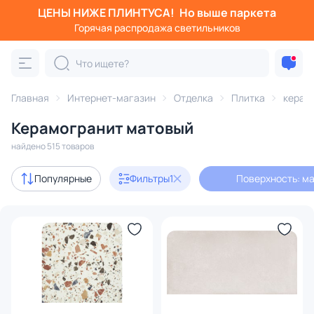
ЦЕНЫ НИЖЕ ПЛИНТУСА!
Но выше паркета
Фильтры
Горячая распродажа светильников
Поверхность: матовый
Категория:
Плитка
Главная
Интернет-магазин
Отделка
Плитка
керам
Керамогранит матовый
керамическая
керамогранит
напольная
настен
найдено 515 товаров
В наличии
310
Популярные
Фильтры
1
Поверхность: м
Доставка
Бренд
Цвет
Оттенок